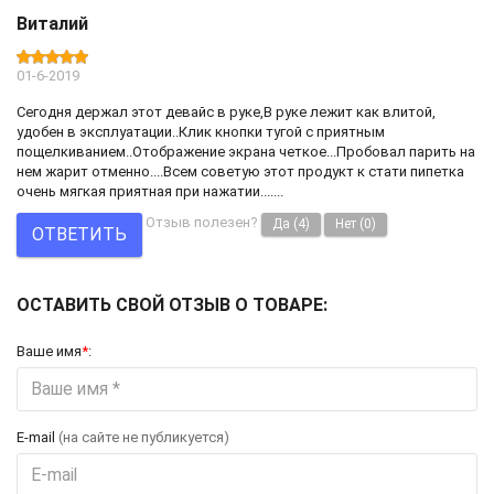
Виталий
01-6-2019
Сегодня держал этот девайс в руке,В руке лежит как влитой,
удобен в эксплуатации..Клик кнопки тугой с приятным
пощелкиванием..Отображение экрана четкое...Пробовал парить на
нем жарит отменно....Всем советую этот продукт к стати пипетка
очень мягкая приятная при нажатии.......
Отзыв полезен?
Да
(4)
Нет
(0)
ОТВЕТИТЬ
ОСТАВИТЬ СВОЙ ОТЗЫВ О ТОВАРЕ:
Ваше имя
*
:
E-mail
(на сайте не публикуется)