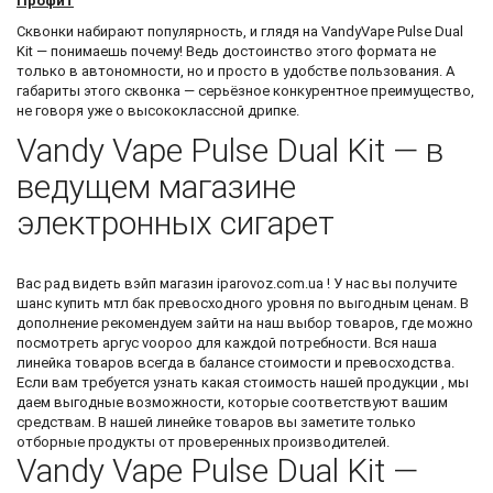
Профит
Сквонки набирают популярность, и глядя на VandyVape Pulse Dual
Kit — понимаешь почему! Ведь достоинство этого формата не
только в автономности, но и просто в удобстве пользования. А
габариты этого сквонка — серьёзное конкурентное преимущество,
не говоря уже о высококлассной дрипке.
Vandy Vape Pulse Dual Kit — в
ведущем магазине
электронных сигарет
Вас рад видеть
вэйп магазин
iparovoz.com.ua ! У нас вы получите
шанс
купить мтл бак
превосходного уровня по выгодным ценам. В
дополнение рекомендуем зайти на наш выбор товаров, где можно
посмотреть
аргус voopoo
для каждой потребности. Вся наша
линейка товаров всегда в балансе стоимости и превосходства.
Если вам требуется узнать какая стоимость нашей продукции , мы
даем выгодные возможности, которые соответствуют вашим
средствам. В нашей линейке товаров вы заметите только
отборные продукты от проверенных производителей.
Vandy Vape Pulse Dual Kit —