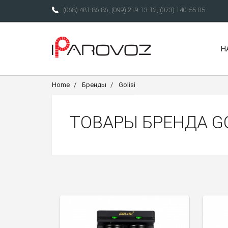
(068) 481-86-86
,
(099) 219-13-12
,
(073) 140-55-05
Н
Home
Бренды
Golisi
ТОВАРЫ БРЕНДА GO