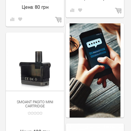
испарителей.
Цена:
80 грн
Lafu Disposable Vape — одноразовый девайс с большой
емкостью батареи и разнообразными вкусами.
Charon Baby Plus Pod Mod — стильный и компактный мод с
регулируемой мощностью и поддержкой различных
испарителей.
Смоант
радует вейперов инновационными продуктами, и их
ассортимент постоянно расширяется. В каталоге на нашем сайте
iParovoz собрано множество товаров бренда по оптимальным
ценам. Большой выбор продуктов проверенных производителей
позволит найти устройства в соответствии со всеми
потребностями и пожеланиями.
Мы много лет специализируемся на вейп-индустрии, поэтому в
ассортименте собраны лучшие представители по оптимальным
ценам.
Смоант
предлагает большой выбор продукции в эконом,
среднем и премиум-сегменте. Компания стремится сделать
доступными вейп-устройства высокого качества для каждого
SMOANT PASITO MINI
потребителя. А для того, чтобы выбранный девайс поскорее
CARTRIDGE
оказался у своего владельца, мы предлагаем оперативную
отправку по Украине.
Smoant — в лучшем магазине