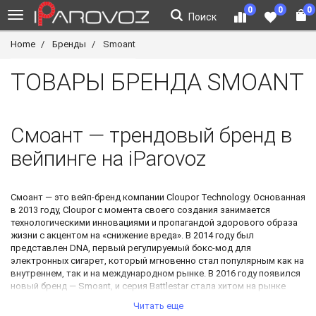
0
0
0
Поиск
Home
Бренды
Smoant
ТОВАРЫ БРЕНДА SMOANT
Смоант
— трендовый бренд в
вейпинге на iParovoz
Смоант — это вейп-бренд компании Cloupor Technology. Основанная
в 2013 году, Cloupor с момента своего создания занимается
технологическими инновациями и пропагандой здорового образа
жизни с акцентом на «снижение вреда». В 2014 году был
представлен DNA, первый регулируемый бокс-мод для
электронных сигарет, который мгновенно стал популярным как на
внутреннем, так и на международном рынке. В 2016 году появился
новый бренд — Smoant, и серия Battlestar стала хитом на рынке
Юго-Восточной Азии.
Читать еще