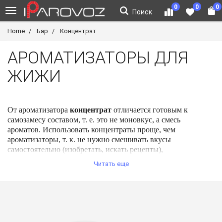
0
0
0
Поиск
Home
Бар
Концентрат
АРОМАТИЗАТОРЫ ДЛЯ
ЖИЖИ
От ароматизатора 
концентрат
 отличается готовым к 
самозамесу составом, т. е. это не моновкус, а смесь 
ароматов. Использовать концентраты проще, чем 
ароматизаторы, т. к. не нужно смешивать вкусы 
самостоятельно (изобретать, искать рецепты), 
соответственно, покупать и хранить множество разных 
Читать еще
аромок, достаточно домешать к основе указанный объем 
жидкости, и дать смеси настояться. Различают концентраты 
«нулёвки», и никотиновые (в том числе солевые). 
Сегодняшний рынок насыщен классными концентратами от 