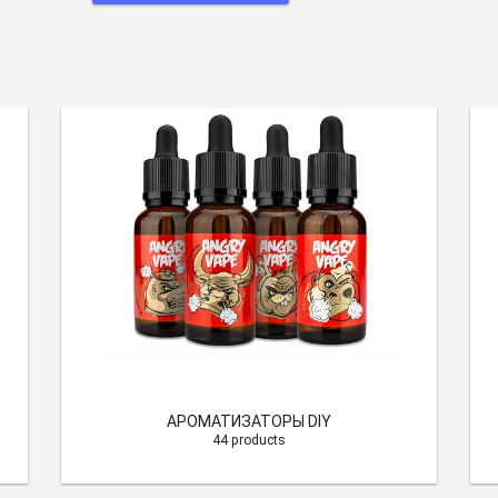
Концентрат — лучшие товары
для вас
С удовольствием привествует вас
вейп шоп интернет
iparovoz.COM.ua ! У нас вы найдете возможность
купить проволоку
для койлов
высшего качества по доступным ценам. Предлагаем
перейти в наш выбор товаров, где можно посмотреть
подсистема
smoant
на все предпочтения. Весь наш ассортимент всегда
поддерживают баланс стоимости и уровня. Если вы хотите
увидеть стоимость наших товаров , мы рады предложить
выгодные условия, которые соответствуют вашим финансовым
ожиданиям. В нашей линейке товаров вы найдете наилучшие
товары от доверенных производителей.
Концентрат — в комфортных
условиях
Интересуетесь, где купить товар превосходного качества или
АРОМАТИЗАТОРЫ DIY
узнать
койлы цена
? Наша команда всегда может поддержать вас
44 products
сделать выбор и обеспечить вам всю нужную вам информацию. У
вас есть шанс
pod заказать
без лишних усилий! Если у вас
возникнут необходимость или вопросы в вейпинге и жидкостях, не