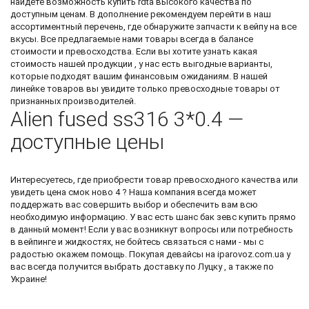
найдете возможность
купить rdta
высокого качества по
доступным ценам. В дополнение рекомендуем перейти в наш
ассортиментный перечень, где обнаружите
запчасти к вейпу
на все
вкусы. Все предлагаемые нами товары всегда в балансе
стоимости и превосходства. Если вы хотите узнать какая
стоимость нашей продукции , у нас есть выгодные варианты,
которые подходят вашим финансовым ожиданиям. В нашей
линейке товаров вы увидите только превосходные товары от
признанных производителей.
Alien fused ss316 3*0.4 —
доступные цены
Интересуетесь, где приобрести товар превосходного качества или
увидеть
цена смок ново 4
? Наша компания всегда может
поддержать вас совершить выбор и обеспечить вам всю
необходимую информацию. У вас есть шанс
бак зевс купить
прямо
в данный момент! Если у вас возникнут вопросы или потребность
в вейпинге и жидкостях, не бойтесь связаться с нами - мы с
радостью окажем помощь. Покупая девайсы на iparovoz.com.ua у
вас всегда получится выбрать доставку по Луцку , а также по
Украине!