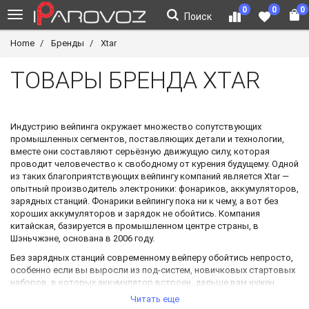
0
0
0
Поиск
Home
Бренды
Xtar
ТОВАРЫ БРЕНДА XTAR
Индустрию вейпинга окружает множество сопутствующих
промышленных сегментов, поставляющих детали и технологии,
вместе они составляют серьёзную движущую силу, которая
проводит человечество к свободному от курения будущему. Одной
из таких благоприятствующих вейпингу компаний является Xtar —
опытный производитель электроники: фонариков, аккумуляторов,
зарядных станций. Фонарики вейпингу пока ни к чему, а вот без
хороших аккумуляторов и зарядок не обойтись. Компания
китайская, базируется в промышленном центре страны, в
Шэньчжэне, основана в 2006 году.
Без зарядных станций современному вейперу обойтись непросто,
особенно если вы выросли из под-систем, новичковых стартовых
наборов, в которых аккумулятор встроен, дальше вам нужен
будет зарядник, как минимум на две банки, например PB2, на
Читать еще
выходе он даёт 1А, совместим с типоразмером 18650, оснащён