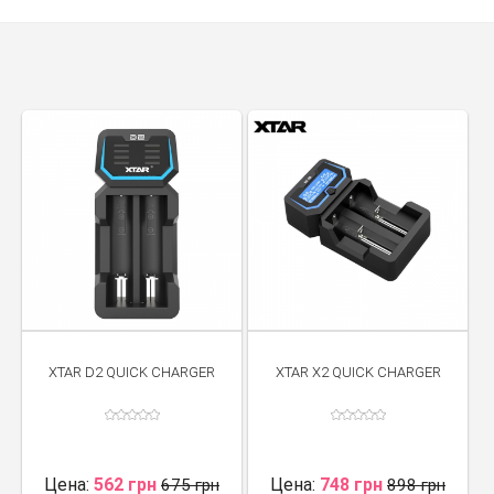
всеми базовыми защитами, весит всего 55 граммов. Переходя на
более производительные бокс-моды с двумя, или даже с тремя
аккумуляторами, 2-местной зарядки уже будет недостаточно, на
помощь приходит 4-местная XP4, позиционируется она как
интеллектуальная (автоматически распознаёт тип аккумулятора),
универсальная (поддерживается более 10 аккумуляторных
типоразмеров), с четырьмя независимыми каналами заряда.
Продукция Xtar хорошо известна не только в Китае, и на
постсоветском пространстве, но и во всём мире. В 2016 году
компания заслужила награду MOST, а также SAT. В 2018 году
успехи подстегнули Xtar расширить производство. Команда
высококвалифицированных инженеров продвигает новые идеи в
индустрии, на сегодня известно о 70 патентах, выданных Xtar за
инновации. В честь своего десятилетия, компания обновила
слоган: «Сила в твоих руках»
XTAR D2 QUICK CHARGER
XTAR X2 QUICK CHARGER
Цена:
562 грн
Цена:
748 грн
675 грн
898 грн