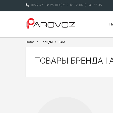
(068) 481-86-86
,
(099) 219-13-12
,
(073) 140-55-05
Н
Home
Бренды
I AM
ТОВАРЫ БРЕНДА I 