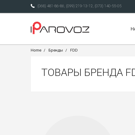
(068) 481-86-86
,
(099) 219-13-12
,
(073) 140-55-05
Н
Home
Бренды
FDD
ТОВАРЫ БРЕНДА F