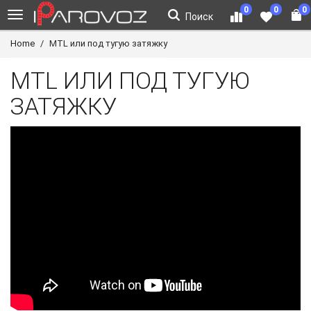
0
0
0
Поиск
Home
MTL или под тугую затяжку
MTL ИЛИ ПОД ТУГУЮ
ЗАТЯЖКУ