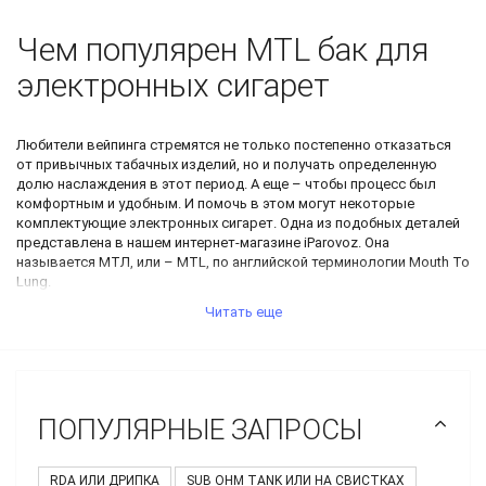
Чем популярен
MTL бак
для
электронных сигарет
Любители вейпинга стремятся не только постепенно отказаться
от привычных табачных изделий, но и получать определенную
долю наслаждения в этот период. А еще – чтобы процесс был
комфортным и удобным. И помочь в этом могут некоторые
комплектующие электронных сигарет. Одна из подобных деталей
представлена в нашем интернет-магазине iParovoz. Она
называется МТЛ, или – MTL, по английской терминологии Mouth To
Lung.
Мы предлагаем различные варианты комплектации и у нас всегда
Читать еще
можно заказать удобный и практичный
MTL бак
любого из
существующих авторитетных брендов. Все образцы нашего
ассортимента выпущены на предприятиях известных марок, что
может гарантировать их безупречное качество. Кроме того,
каждая модель соответствует нормам экологичности,
ПОПУЛЯРНЫЕ ЗАПРОСЫ
требованиям безопасности и регламенту международной системы
сертификации.
RDA ИЛИ ДРИПКА
SUB OHM TANK ИЛИ НА СВИСТКАХ