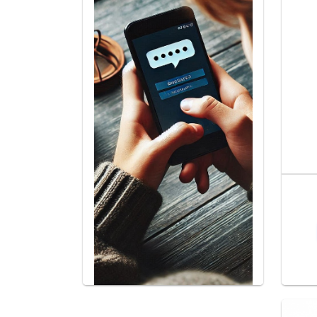
При необходимости наши консультанты помогут р
Как правильно обслу
Вупу
?
Для комфортного парения стоит поддерживать PO
специалисты рекомендуют в первую очередь след
периодически д
оставать
картридж Вупу
из устрой
залить любимую электронную жидкость. Также с
детали: очистите его, если это возможно. Затем
в отсутствии загрязнений и окисления.
Проверить правильно ли выполнена установка мо
он плотно закреплен;
устранилась проблема с распознаванием.
Если у картриджа есть заменяемый койл, нужно р
необходимости менять, чтобы сохранить наилучш
Купить качественный
Вупу картридж
приглашаем н
оперативная отправка по Украине позволят полу