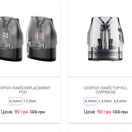
ртимент предложений
омфортного парения. Одной из популярных
и характеристиками:
 вместимость 2 мл.
упаковке по 3 штуки.
 такие характеристики:
Vmate E;
Вупу
Drag Nano S1. К его основным свойствам
OPOO VMATE REPLACEMENT
VOOPOO VMATE TOP FILL
POD
CARTRIDGE
0,7ohm
1.2 Ohm
0,7ohm
1.2 Ohm
0.4 ohm
йдет Vinci V2 с такими характеристиками:
Цена:
90 грн
Цена:
90 грн
100 грн
100 грн
ционных пожеланий нужно выбирать расходники.