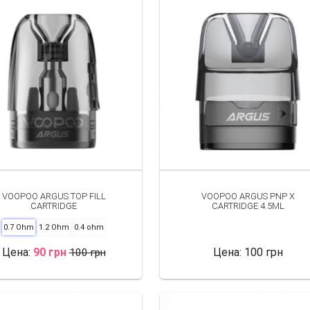
азобраться во всех вопросах.
живать
картриджи на
D-систему в отличном состоянии. Для этого
ить за количеством жидкости. Для этого нужно
ства и проверять: если он пуст, необходимо
тоит обратить внимание на состояние основания
 проверьте контакты устройства, чтобы убедиться
жно убедившись в том, что:
VOOPOO ARGUS TOP FILL
VOOPOO ARGUS PNP X
CARTRIDGE
CARTRIDGE 4.5ML
0.7 Ohm
1.2 Ohm
0.4 ohm
егулярно контролировать его состояние и при
ий вкус и производительность.
Цена:
90 грн
Цена:
100 грн
100 грн
а нашем сайте iParovoz. Выгодные цены и
чать еще больше удовольствия от парения.