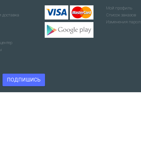
Мой профиль
и доставка
Список заказов
Изменения парол
центер
ы
ПОДПИШИСЬ