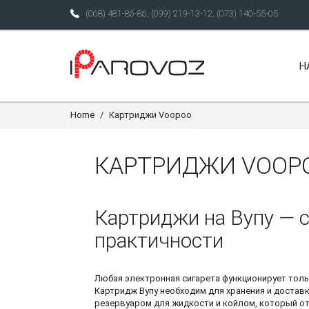
(068) 481-86-86
,
(099) 219-13-12
,
(073) 140-55-05
Н
Home
Картриджи Voopoo
КАРТРИДЖИ VOOP
Картриджи на Вупу
— с
практичности
Любая электронная сигарета функционирует толь
Картридж Вупу
необходим для хранения и достав
резервуаром для жидкости и койлом, который от