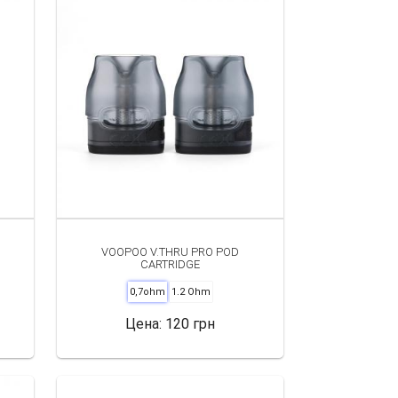
VOOPOO V.THRU PRO POD
CARTRIDGE
0,7ohm
1.2 Ohm
Цена:
120 грн