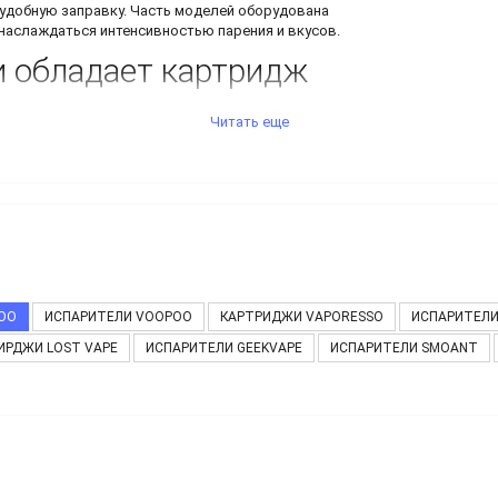
 удобную заправку. Часть моделей оборудована
наслаждаться интенсивностью парения и вкусов.
и обладает
картридж
Читать еще
товлению прогрессивного и качественного
ции сочетается масса характеристик, которые
на Вупу
в первую очередь привлекают простотой
гулируются. Компактные размеры и портативность
внимание компания уделила безопасности.
нащен системой блокировки утечки жидкости. Это
OO
ИСПАРИТЕЛИ VOOPOO
КАРТРИДЖИ VAPORESSO
ИСПАРИТЕЛИ
ИРДЖИ LOST VAPE
ИСПАРИТЕЛИ GEEKVAPE
ИСПАРИТЕЛИ SMOANT
клиромайзеры) имеют прозрачные стенки,
ти внутри для удобного контроля.
что повышает экономичность и позволяет
ой жидкости.
ием стоимости и качества, поэтому многие
 категории. Но перед покупкой обязательно