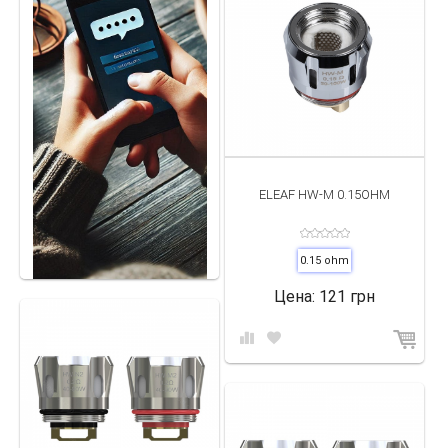
должна быть направлена вверх к баку.
Плотно закручивается бак.
Испаритель Eleaf
— надежный выбор для тех, кто ценит простоту и
качество. И в нашем интернет-магазине iParovoz собраны только
лучшие модели по оптимальным ценам. Мы продаем только тот
товар, в качестве которого уверены на 100%. Поэтому клиенты
всегда остаются довольны покупками.
ELEAF HW-M 0.15OHM
0.15 ohm
Цена:
121 грн