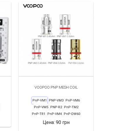
VOOPOO PNP MESH COIL
PnP-VM1
PNP-VM3
PnP-VM6
PnP-VM5
PNP-R2
PnP-TM2
PnP-TR1
PnP-VM4
PnP-DW60
Цена:
90 грн