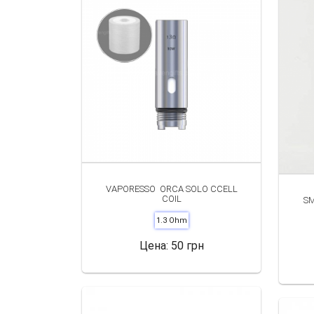
VAPORESSO ORCA SOLO CCELL
COIL
SM
1.3 Ohm
Цена:
50 грн