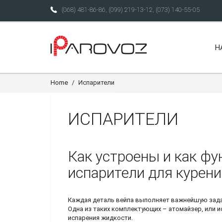
(068) 481-86-86
,
(099) 219-13-12
,
(073) 140-55-05
Н
Home
Испарители
ИСПАРИТЕЛИ
Как устроены и как ф
испарители для курен
Каждая деталь вейпа выполняет важнейшую зада
Одна из таких комплектующих – атомайзер, или и
испарения жидкости.