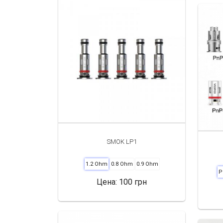
населенным пунктам в разных регионах Украины
методов оплаты и предоставим официальные гара
SMOK LP1
1.2 Ohm
0.8 Ohm
0.9 Ohm
P
Цена:
100 грн