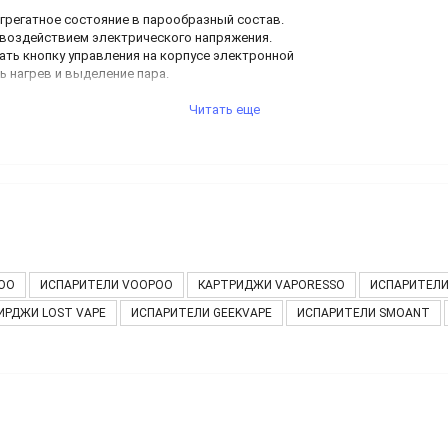
грегатное состояние в парообразный состав.
д воздействием электрического напряжения.
ать кнопку управления на корпусе электронной
ь нагрев и выделение пара.
гарет iParovoz, вы сможете подобрать и
заказать
Читать еще
я и дизайна.
ства, брендового производства и имеют
рмируем свой ассортимент экземплярами
онную ценность и пригодность для парения.
цена и имеется гарантия качества на длительный
еимущества
испарителя
OO
ИСПАРИТЕЛИ VOOPOO
КАРТРИДЖИ VAPORESSO
ИСПАРИТЕЛИ
ИРДЖИ LOST VAPE
ИСПАРИТЕЛИ GEEKVAPE
ИСПАРИТЕЛИ SMOANT
емного разобраться в их устройстве. Независимо
 конструкции, включающей:
ых компонентов;
нагревательную спираль;