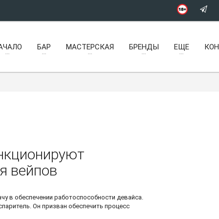
АЧАЛО
БАР
МАСТЕРСКАЯ
БРЕНДЫ
ЕЩЕ
КО
ункционируют
ия
вейпов
чу в обеспечении работоспособности девайса.
спаритель. Он призван обеспечить процесс