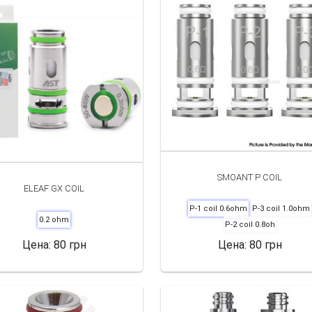
SMOANT P COIL
ELEAF GX COIL
P-1 coil 0.6ohm
P-3 coil 1.0ohm
0.2 ohm
P-2 coil 0.8oh
Цена:
80 грн
Цена:
80 грн