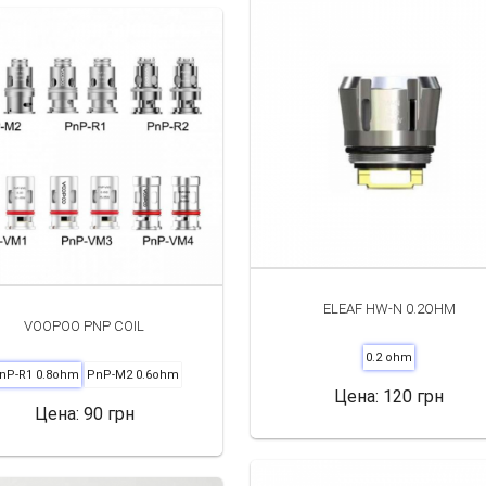
. Также можем предложить индивидуальный выбор
нтии от брендов изготовителей.
ELEAF HW-N 0.2OHM
VOOPOO PNP COIL
0.2 ohm
nP-R1 0.8ohm
PnP-M2 0.6ohm
Цена:
120 грн
Цена:
90 грн