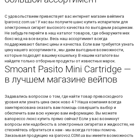
С удовольствием привествует вас
интернет магазин вейпинга
Iparovoz.com.ua ! У нас вы получите шанс
купить испарители для
электронных сигарет
высокого качества по выгодным расценкам.
Не забудьте перейти в наш каталог товаров, где обнаружите
мех
бокс мод
на все вкусы. Весь наш ассортимент всегда
поддерживают баланс цены и качества. Если вам требуется узнать
цену нашего ассортимента , мы даем выгодные возможности,
которые подходят вашему кошельку. В нашем каталоге вы
найдете только отборные продукты от известных марок.
Smoant Pasito Mini Cartridge —
в лучшем магазине вейпов
Задавались вопросом о том, где найти товар превосходного
уровня или узнать
цена смок ново 4
? Наша компания всегда
заинтересована оказать вам помощь совершить выбор и
обеспечить вам всю нужную вам информацию. Вы можете
вапорессо люкс купить
прямо сейчас! Если у вас возникнут
вопросы или надобность в электронных сигаретах и жидкостях, не
стесняйтесь обратиться к нам - мы всегда готовы помочь.
Заказывая продукцию на iparovoz.COM.ua вы имеете возможность