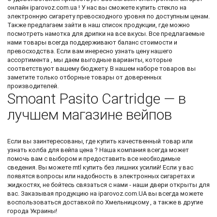
онлайн
iparovoz.com.ua ! У нас вы сможете
купить стекло на
электронную сигарету
превосходного уровня по доступным ценам.
Также предлагаем зайти в наш список продукции, где можно
посмотреть
намотка для дрипки
на все вкусы. Все предлагаемые
нами товары всегда поддерживают баланс стоимости и
превосходства. Если вам инересно узнать цену нашего
ассортимента , мы даем выгодные варианты, которые
соответствуют вашему бюджету. В нашем наборе товаров вы
заметите только отборные товары от доверенных
производителей.
Smoant Pasito Cartridge — в
лучшем магазине вейпов
Если вы заинтересованы, где купить качественный товар или
узнать
колба для вейпа цена
? Наша компания всегда может
помочь вам с выбором и предоставить все необходимые
сведения. Вы можете
mtl купить
без лишних усилий! Если у вас
появятся вопросы или надобность в электронных сигаретах и
жидкостях, не бойтесь связаться с нами - наши двери открыты для
вас. Заказывая продукцию на iparovoz.com.UA вы всегда можете
воспользоваться доставкой по Хмельницкому , а также в другие
города Украины!