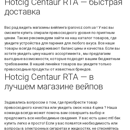
Hotcig Centaur RTA — быстрая
доставка
Вас рад видеть
магазины вейпинга
iparovoz.com.ua ! У нас вы
сможете
купить спирали
превосходного уровня по приятным
ценам. Также рекомендуем зайти на наш каталог товаров, где
увидите
устройства для парения
для любого вкуса. Все наши
товары всегда поддерживают баланс цены и качества. Если вы
хотите увидеть цену нашего ассортимента , мы предлагаем
выгодные возможности, которые подходят вашим бюджетным
требованиям. В нашей линейке товаров вы увидите только
превосходные продукты от известных брендов.
Hotcig Centaur RTA — в
лучшем магазине вейпов
Задавались вопросом о том, где приобрести товар
превосходного качества или увидеть
смок нова 4 цена
? Наша
команда всегда может помочь вам совершить выбор и
предложить все необходимые сведения. У вас есть шанс
mtl бак
купить
легко и просто! Если у вас появятся необходимость или
вопросы в электронных сигаретах и жидкостях, не стесняйтесь