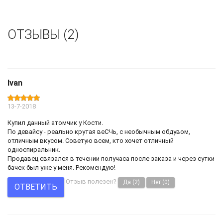
ОТЗЫВЫ (2)
Ivan
13-7-2018
Купил данный атомчик у Кости.
По девайсу - реально крутая веСЧь, с необычным обдувом,
отличным вкусом. Советую всем, кто хочет отличный
односпиральник.
Продавец связался в течении получаса после заказа и через сутки
бачек был уже у меня. Рекомендую!
Отзыв полезен?
Да
(2)
Нет
(0)
ОТВЕТИТЬ