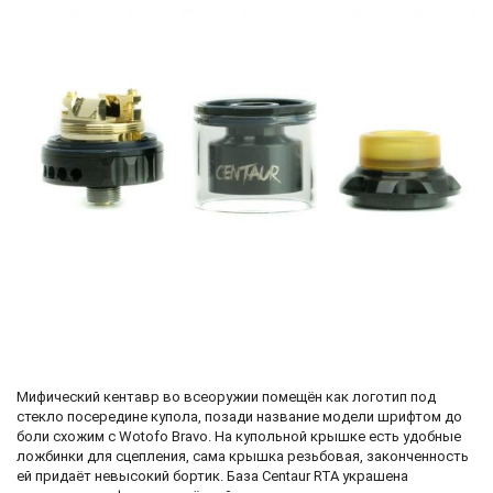
Мифический кентавр во всеоружии помещён как логотип под
стекло посередине купола, позади название модели шрифтом до
боли схожим с Wotofo Bravo. На купольной крышке есть удобные
ложбинки для сцепления, сама крышка резьбовая, законченность
ей придаёт невысокий бортик. База Centaur RTA украшена