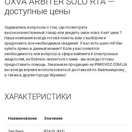
OXVA ARBITER SOLO RTA —
доступные цены
Задавались вопросом о том, где посмотреть
высококачественный товар или увидеть
смок ново 4 кит цена
?
Наша компания всегда готова помочь вам с выбором и
предложить все необходимые сведения. У вас есть шанс
mtl бак
купить
прямо в данный момент! Если у вас появятся
необходимость или вопросы в сфере вейпинга и электронных
жидкостей, не бойтесь связаться с нами - мы всегда готовы
предоставить помощь. Заказывая продукцию на IPAROVOZ.COM.UA
вы всегда вправе воспользоваться доставкой по Хмельницкому ,
а также в другие города Украины!
ХАРАКТЕРИСТИКИ
Наименование
Значение
Тип бака
RTA DL/MTL