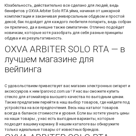
Юзабельность, действительно все сделано для людей, ведь
бенефитов у OXVA Arbiter Solo RTA уйма, начиная от шикарной
комплектации и заканчивая универсальным обдувом и простой
декой, бак подойдет для каждого любителя попарить, ведь собран
он прилично, да и внешне также симпатичен. Отлично подойдет
новичкам, которые хотя разобрать для себя разные принципы
обдува и их результативность.
OXVA ARBITER SOLO RTA — в
лучшем магазине для
вейпинга
С удовольствием привествует вас
магазин электронных сигарет и
аксессуаров к ним
Iparovoz.com.ua ! У нас вы сможете
купить
стекло для атомайзера
высшего качества по выгодным ценам.
Также предлагаем перейти в наш выбор товаров, где найдете
под
устройства
на все предпочтения. Весь наш каталог товаров
всегда в балансе стоимости и уровня. Если вы хотите узнать цены
на наши товары , у нас есть выгодные варианты, которые
подходят вашему карману. В нашем каталоге вы обнаружите
только идеальные товары от известных брендов.