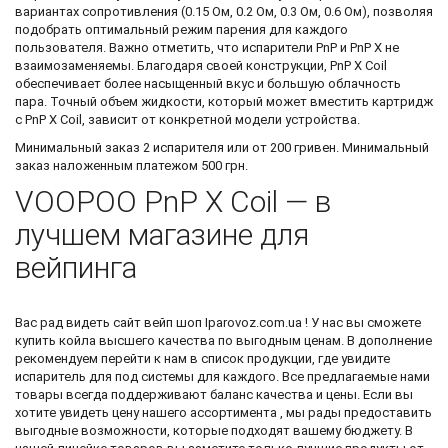
вариантах сопротивления (0.15 Ом, 0.2 Ом, 0.3 Ом, 0.6 Ом), позволяя
подобрать оптимальный режим парения для каждого
пользователя. Важно отметить, что испарители PnP и PnP X не
взаимозаменяемы. Благодаря своей конструкции, PnP X Coil
обеспечивает более насыщенный вкус и большую облачность
пара. Точный объем жидкости, который может вместить картридж
с PnP X Coil, зависит от конкретной модели устройства.
Минимальный заказ 2 испарителя или от 200 гривен. Минимальный
заказ наложенным платежом 500 грн.
VOOPOO PnP X Coil — в
лучшем магазине для
вейпинга
Вас рад видеть
сайт вейп шоп
Iparovoz.com.ua ! У нас вы сможете
купить койла
высшего качества по выгодным ценам. В дополнение
рекомендуем перейти к нам в список продукции, где увидите
испаритель для под системы
для каждого. Все предлагаемые нами
товары всегда поддерживают баланс качества и цены. Если вы
хотите увидеть цену нашего ассортимента , мы рады предоставить
выгодные возможности, которые подходят вашему бюджету. В