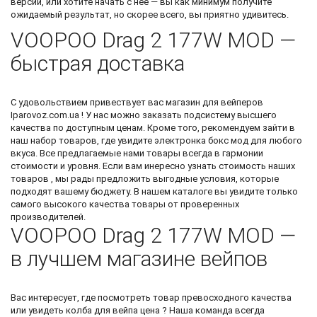
версии, или хотите начать с неё — вы как минимум получите
ожидаемый результат, но скорее всего, вы приятно удивитесь.
VOOPOO Drag 2 177W MOD —
быстрая доставка
С удовольствием привествует вас
магазин для вейперов
Iparovoz.com.ua ! У нас можно
заказать подсистему
высшего
качества по доступным ценам. Кроме того, рекомендуем зайти в
наш набор товаров, где увидите
электронка бокс мод
для любого
вкуса. Все предлагаемые нами товары всегда в гармонии
стоимости и уровня. Если вам инересно узнать стоимость наших
товаров , мы рады предложить выгодные условия, которые
подходят вашему бюджету. В нашем каталоге вы увидите только
самого высокого качества товары от проверенных
производителей.
VOOPOO Drag 2 177W MOD —
в лучшем магазине вейпов
Вас интересует, где посмотреть товар превосходного качества
или увидеть
колба для вейпа цена
? Наша команда всегда