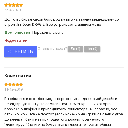
26-4-2020
Долго выбирал какой бокс мод купить на замену вышедшему со
строя . Выбрал DRAG 2. Все устраивает в данном моде,
Достоинства:
Порадовала цена
Недостатки:
Отзыв полезен?
Да
(4)
Нет
(0)
ОТВЕТИТЬ
Константин
11-12-2019
Влюбился я в этот боксмод с первого взгляда за свой дизайн и
легендарную плату. Но сомневался на счет крышки которая
возможно люфтит и приподнятого коннектора. А напрасно, все
отлично, крышка не люфтит (если конечно не играться с ней с утра
до вечера), бак из-за приподнятого коннектора немного
"левитирует"(но это не бросаться в глаза и не портит общий