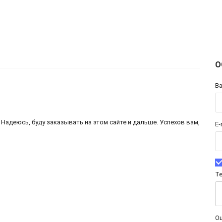
О
В
Надеюсь, буду заказывать на этом сайте и дальше. Успехов вам,
E-
Т
Оц