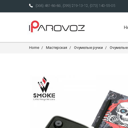
(068) 481-86-86
,
(099) 219-13-12
,
(073) 140-55-05
Н
Home
Мастерская
Очумелые ручки
Очумелые 