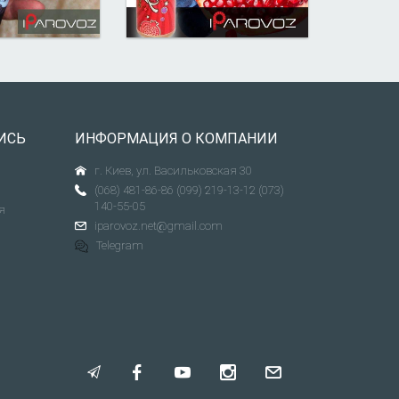
ИСЬ
ИНФОРМАЦИЯ О КОМПАНИИ
г. Киев, ул. Васильковская 30
(068) 481-86-86
(099) 219-13-12
(073)
140-55-05
я
iparovoz.net@gmail.com
Telegram