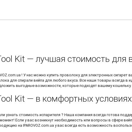
ool Kit — лучшая стоимость для 
VOZ.com.ua ! У нас можно
купить проволоку для электронных сигарет
вы
лока для спирали вейпа
для любого вкуса. Все наши товары всегда в и
редложить выгодные возможности, которые подходят вашему кошельку.
Tool Kit — в комфортных условиях
или узнать
стоимость испарителя
? Наша компания всегда готова подде
момент! Если у вас возникнут необходимость или вопросы в сфере вей
продукцию на IPAROVOZ.com.ua у вас всегда есть возможность воспольз