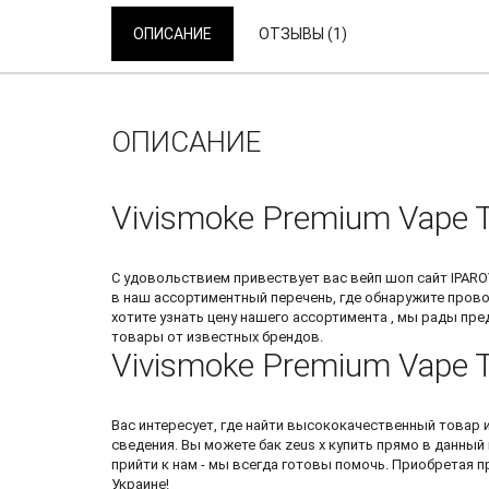
ОПИСАНИЕ
ОТЗЫВЫ (1)
ОПИСАНИЕ
Vivismoke Premium Vape T
С удовольствием привествует вас
вейп шоп сайт
IPARO
в наш ассортиментный перечень, где обнаружите
прово
хотите узнать цену нашего ассортимента , мы рады п
товары от известных брендов.
Vivismoke Premium Vape 
Вас интересует, где найти высококачественный товар 
сведения. Вы можете
бак zeus x купить
прямо в данный 
прийти к нам - мы всегда готовы помочь. Приобретая 
Украине!