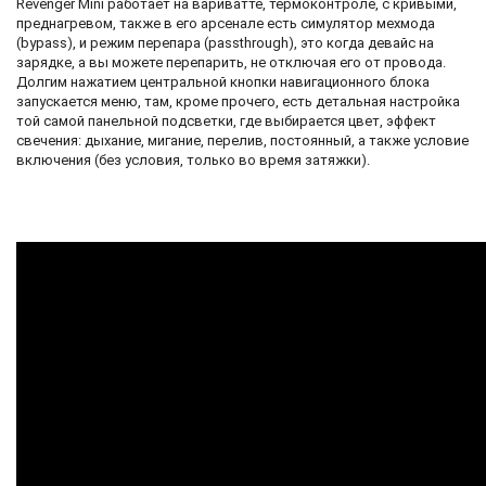
Revenger Mini работает на вариватте, термоконтроле, с кривыми,
преднагревом, также в его арсенале есть симулятор мехмода
(bypass), и режим перепара (passthrough), это когда девайс на
зарядке, а вы можете перепарить, не отключая его от провода.
Долгим нажатием центральной кнопки навигационного блока
запускается меню, там, кроме прочего, есть детальная настройка
той самой панельной подсветки, где выбирается цвет, эффект
свечения: дыхание, мигание, перелив, постоянный, а также условие
включения (без условия, только во время затяжки).