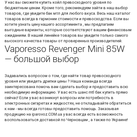
У нас вы сможете
купить койл
превосходного уровня по
бюджетным ценам. Кроме того, рекомендуем зайти в наш выбор
товаров, где увидите
бак мтл
для любого вкуса. Весь наш каталог
товаров всегда в гармонии стоимости и превосходства. Если вы
хотите узнать цену нашего ассортимента , мы предлагаем
выгодные варианты, которые соответствуют вашим финансовым
ожиданиям. В нашей линейке товаров вы увидите только самого
высокого качества товары от проверенных производителей.
Vaporesso Revenger Mini 85W
— большой выбор
Задавались вопросом о том, где найти товар превосходного
уровня или увидеть
дрипки цены
? Наша команда всегда
заинтересована помочь вам сделать выбор и предоставить всю
необходимую информацию. У вас есть шанс
mtl бак купить
прямо
сейчас! Если у вас возникнут вопросы или потребность в
электронных сигаретах и жидкостях, не откладывайте обратиться
к нам - мы всегда готовы предоставить помощь. Заказывая
продукцию на iparovoz.COM.ua у вас всегда есть возможность
воспользоваться доставкой по Черновцам , а также по Украине!