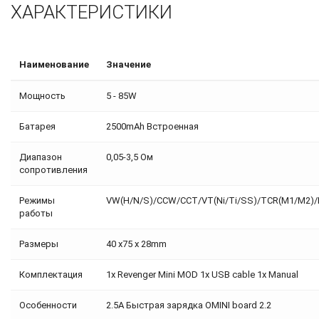
ХАРАКТЕРИСТИКИ
Наименование
Значение
Мощность
5 - 85W
Батарея
2500mAh Встроенная
Диапазон
0,05-3,5 Ом
сопротивления
Режимы
VW(H/N/S)/CCW/CCT/VT(Ni/Ti/SS)/TCR(M1/M2)
работы
Размеры
40 x75 x 28mm
Комплектация
1x Revenger Mini MOD 1x USB cable 1x Manual
Особенности
2.5A Быстрая зарядка OMINI board 2.2