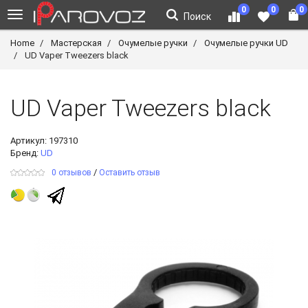
0
0
0
Поиск
Home
Мастерская
Очумелые ручки
Очумелые ручки UD
UD Vaper Tweezers black
UD Vaper Tweezers black
Артикул:
197310
Бренд:
UD
/
0 отзывов
Оставить отзыв