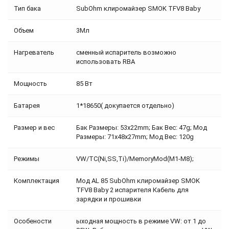
Тип бака
SubOhm клиромайзер SMOK TFV8 Baby
Объем
3Мл
Нагреватель
сменный испаритель возможно
использовать RBA
Мощность
85 Вт
Батарея
1*18650( докупается отдельно)
Размер и вес
Бак Размеры: 53x22mm; Бак Вес: 47g; Мод
Размеры: 71x48x27mm; Мод Вес: 120g
Режимы
VW/TC(Ni,SS,Ti)/MemoryMod(M1-M8);
Комплектация
Мод AL 85 SubOhm клиромайзер SMOK
TFV8 Baby 2 испарителя Кабель для
зарядки и прошивки
Особености
ыходная мощность в режиме VW: от 1 до