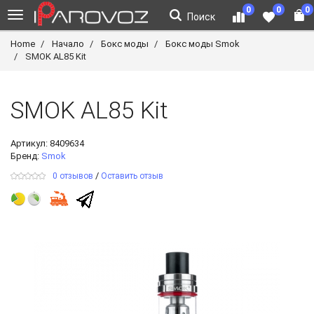
0
0
0
Поиск
Home
Начало
Бокс моды
Бокс моды Smok
SMOK AL85 Kit
SMOK AL85 Kit
Артикул:
8409634
Бренд:
Smok
/
0 отзывов
Оставить отзыв