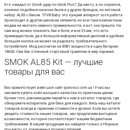
Кто ожидал от Smok удар по Istick Pico? Да никто, а он случился,
конечно подобные наскоки были и у других брендов, но китовый
набор AL85 c баком TFV8 Baby это лучший апперкот хотя работа
происходит в другом ценовом сегменте, но все-таки компактным
модам не хватало немного премиальности, и вот она пришла. На
сам мод можно повесить бак и боле, и все 25 мм, что есть
преимуществом, да и большой информативный дисплей и удобная
большая кнопка не может не радовать требовательного
потребителя. Мод рассчитан на 85Вт мощности и одну батарею
18650. Сам бак отличный стартовый трамплин в мир парения..
SMOK AL85 Kit — лучшие
товары для вас
Вас приветствует
вейп шоп сайт
iparovoz.com.ua ! У нас вы
сможете
купить койл
высшего качества по приятным ценам.
Кроме того, рекомендуем перейти к нам в каталог товаров, где
обнаружите
испаритель для бака
для каждого. Весь наш каталог
товаров всегда в гармонии стоимости и уровня. Если вы хотите
увидеть стоимость наших товаров , мы предлагаем выгодные
возможности, которые соответствуют вашим бюджетным
требованиям. В нашей продукции вы найдете только отборные
продукты от доверенных производителей.