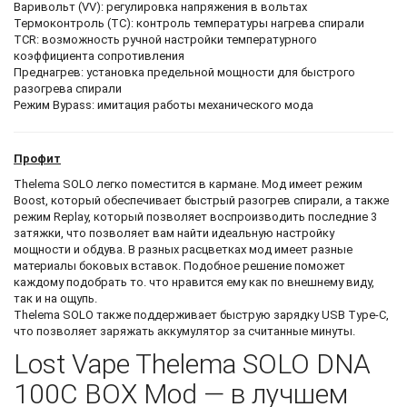
Варивольт (VV): регулировка напряжения в вольтах
Термоконтроль (TC): контроль температуры нагрева спирали
TCR: возможность ручной настройки температурного
коэффициента сопротивления
Преднагрев: установка предельной мощности для быстрого
разогрева спирали
Режим Bypass: имитация работы механического мода
Профит
Thelema SOLO легко поместится в кармане. Мод имеет режим
Boost, который обеспечивает быстрый разогрев спирали, а также
режим Replay, который позволяет воспроизводить последние 3
затяжки, что позволяет вам найти идеальную настройку
мощности и обдува. В разных расцветках мод имеет разные
материалы боковых вставок. Подобное решение поможет
каждому подобрать то. что нравится ему как по внешнему виду,
так и на ощупь.
Thelema SOLO также поддерживает быструю зарядку USB Type-C,
что позволяет заряжать аккумулятор за считанные минуты.
Lost Vape Thelema SOLO DNA
100C BOX Mod — в лучшем