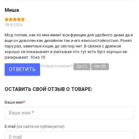
Миша
08-8-2024
Мод топчик, как по мне имеет все функции для удобного дыма да и
вще оч доволен как дизайном так и его износостойкостью. Ронял
пару раз, заметных коцек до сих пор нет. В связке с дрипкой
хорошо ся показывает и учитывая что тут есть буст хорошо ее
раскрывает. 10 из 10
Отзыв полезен?
Да
(1)
Нет
(0)
ОТВЕТИТЬ
ОСТАВИТЬ СВОЙ ОТЗЫВ О ТОВАРЕ:
Ваше имя
*
:
E-mail
(на сайте не публикуется)