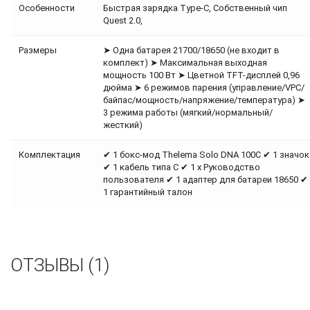
Особенности
Быстрая зарядка Type-C, Собственный чип
Quest 2.0,
Размеры
➤ Одна батарея 21700/18650 (не входит в
комплект) ➤ Максимальная выходная
мощность 100 Вт ➤ Цветной TFT-дисплей 0,96
дюйма ➤ 6 режимов парения (управление/VPC/
байпас/мощность/напряжение/температура) ➤
3 режима работы (мягкий/нормальный/
жесткий)
Комплектация
✔ 1 бокс-мод Thelema Solo DNA 100C ✔ 1 значок
✔ 1 кабель типа C ✔ 1 х Руководство
пользователя ✔ 1 адаптер для батареи 18650 ✔
1 гарантийный талон
ОТЗЫВЫ (1)