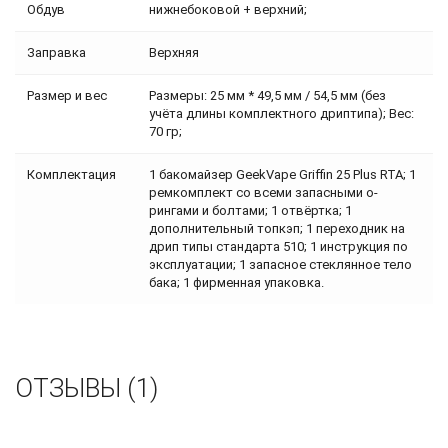
Обдув
нижнебоковой + верхний;
Заправка
Верхняя
Размер и вес
Размеры: 25 мм * 49,5 мм / 54,5 мм (без
учёта длины комплектного дриптипа); Вес:
70 гр;
Комплектация
1 бакомайзер GeekVape Griffin 25 Plus RTA; 1
ремкомплект со всеми запасными о-
рингами и болтами; 1 отвёртка; 1
дополнительный топкэп; 1 переходник на
дрип типы стандарта 510; 1 инструкция по
эксплуатации; 1 запасное стеклянное тело
бака; 1 фирменная упаковка.
ОТЗЫВЫ (1)