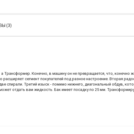
Ы (3)
l, а Трансформер. Конечно, в машину он не превращается, что, конечно
, что расширяет сегмент покупателей под разное настроение. Вторая рад
а две спирали. Третий изыск - помимо нижнего, диагональный обдув, ко
ожет отдать вам жидкость. Бак имеет посадку по 25 мм. Трансформиру