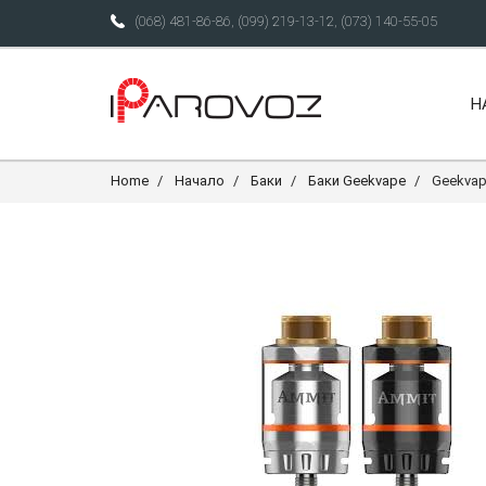
(068) 481-86-86
,
(099) 219-13-12
,
(073) 140-55-05
Н
Home
Начало
Баки
Баки Geekvape
Geekvap