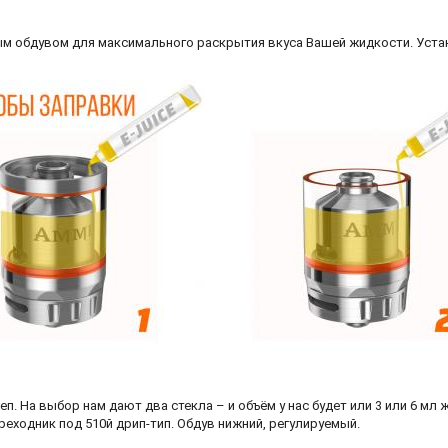
ным обдувом для максимального раскрытия вкуса Вашей жидкости. Устан
п. На выбор нам дают два стекла – и объём у нас будет или 3 или 6 мл
ереходник под 510й дрип-тип. Обдув нижний, регулируемый.