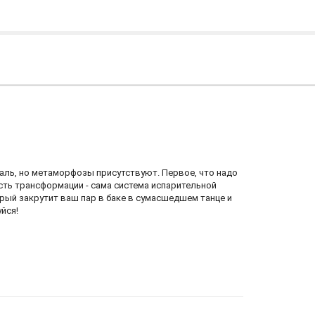
 жаль, но метаморфозы присутствуют. Первое, что надо
ость трансформации - сама система испарительной
торый закрутит ваш пар в баке в сумасшедшем танце и
йся!