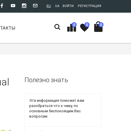
RU
UA
ВОЙТИ
РЕГИСТРАЦИЯ
0
0
0
НТАКТЫ
al
Полезно знать
Эта информация поможет вам
разобраться что к чему, по
основным беспокоящим Вас
вопросам