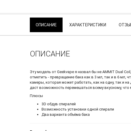
ОПИСАНИЕ
ХАРАКТЕРИСТИКИ
ОТЗЫВ
ОПИСАНИЕ
Эту модель от Geekvape я назвал бы не AMMIT Dual Coi
отметить - превращение бака как в 3 мл, так и в 6 мл
камеры, которая может работать, как на одну, так и н
даст возможность перемешаться всему вкусному, что м
Плюсы
3D обдув спиралей
Возможность установки одной спирали
Два варианта объёма бака