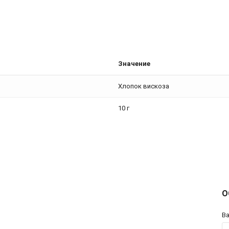
Значение
Хлопок вискоза
10 г
О
В