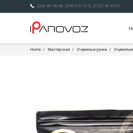
(068) 481-86-86
,
(099) 219-13-12
,
(073) 140-55-05
Н
Home
Мастерская
Очумелые ручки
Очумелые 