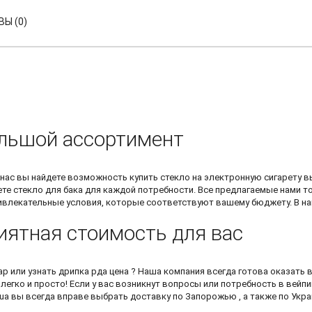
Ы (0)
ольшой ассортимент
У нас вы найдете возможность
купить стекло на электронную сигарету
вы
ете
стекло для бака
для каждой потребности. Все предлагаемые нами то
ривлекательные условия, которые соответствуют вашему бюджету. В 
иятная стоимость для вас
ар или узнать
дрипка рда цена
? Наша компания всегда готова оказать 
легко и просто! Если у вас возникнут вопросы или потребность в вейпи
ua вы всегда вправе выбрать доставку по Запорожью , а также по Укра