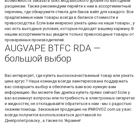
возможность
заказать бокс мод
высокого уровня по выгодным
расценкам. Также рекомендуем перейти к нам в ассортиментный
перечень, где обнаружите
стекла для баков вейп
для каждого. Все
предлагаемые нами товары всегда в балансе стоимости и
превосходства. Если вам инересно узнать цены на наши товары , у
нас есть выгодные условия, которые подходят вашему карману. В
нашем ассортименте вы увидите только превосходные товары от
проверенных производителей.
AUGVAPE BTFC RDA —
большой выбор
Вас интересует, где купить высококачественный товар или узнать
цена аргус
? Наша команда всегда заинтересована поддержать
вас совершить выбор и обеспечить вам всю нужную вам
информацию. Вы можете
бак дрипка купить
прямо сейчас! Если у
вас возникнут вопросы или потребность в электронных сигаретах
и жидкостях, не откладывайте обратиться к нам - мы с радостью
окажем помощь. Заказывая продукцию на IPAROVOZ.com.ua у вас
всегда получится воспользоваться доставкой по
Днепропетровску , а также по Украине!