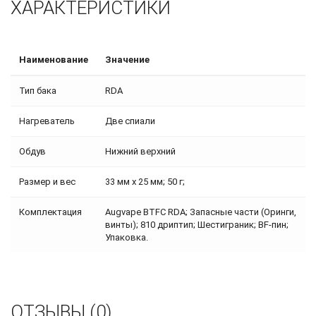
ХАРАКТЕРИСТИКИ
Наименование
Значение
Тип бака
RDA
Нагреватель
Две спиали
Обдув
Нижний верхний
Размер и вес
33 мм x 25 мм; 50 г;
Комплектация
Augvape BTFC RDA; Запасные части (Оринги,
винты); 810 дриптип; Шестиграник; BF-пин;
Упаковка.
ОТЗЫВЫ (0)