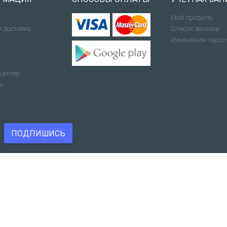
Мой профиль
и доставка
Список заказов
Изменения парол
центер
ы
ПОДПИШИСЬ