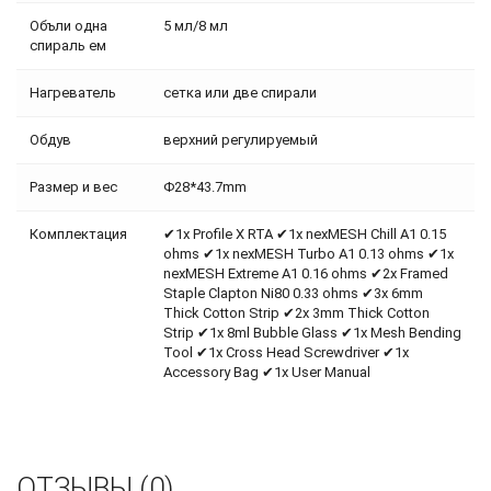
Объли одна
5 мл/8 мл
спираль ем
Нагреватель
сетка или две спирали
Обдув
верхний регулируемый
Размер и вес
Φ28*43.7mm
Комплектация
✔1x Profile X RTA ✔1x nexMESH Chill A1 0.15
ohms ✔1x nexMESH Turbo A1 0.13 ohms ✔1x
nexMESH Extreme A1 0.16 ohms ✔2x Framed
Staple Clapton Ni80 0.33 ohms ✔3x 6mm
Thick Cotton Strip ✔2x 3mm Thick Cotton
Strip ✔1x 8ml Bubble Glass ✔1x Mesh Bending
Tool ✔1x Cross Head Screwdriver ✔1x
Accessory Bag ✔1x User Manual
ОТЗЫВЫ (0)