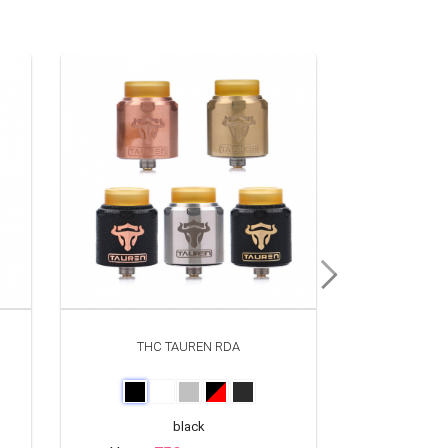
THC TAUREN RDA
FLUF
POME
Це
black