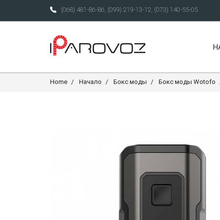
(068) 481-86-86
,
(099) 219-13-12
,
(073) 140-55-05
Н
Home
Начало
Бокс моды
Бокс моды Wotofo