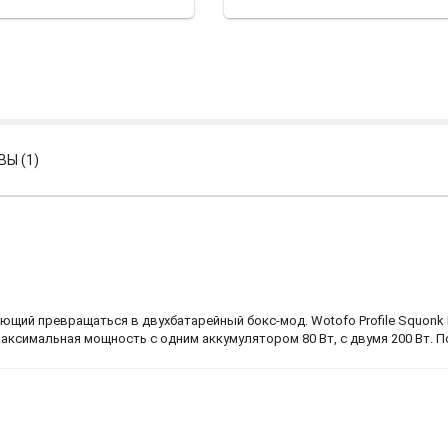
Ы (1)
ий превращаться в двухбатарейный бокс-мод. Wotofo Profile Squonk B
максимальная мощность с одним аккумулятором 80 Вт, с двумя 200 Вт. 