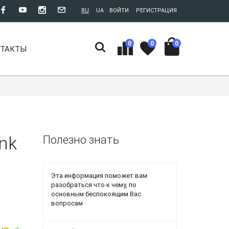
RU
UA
ВОЙТИ
РЕГИСТРАЦИЯ
0
0
0
НТАКТЫ
onk
Полезно знать
Эта информация поможет вам
разобраться что к чему, по
основным беспокоящим Вас
вопросам