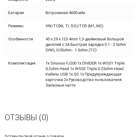
Батарея
Встроенная 4600 мАч
Режимы
VW/TC(Ni, Ti, SS)/TCR (M1, M2)
Особенности
45 x 29 x 123.4mm 1,3-дюймовый большой
дисплей с 2А Быстрая зарядка 0.1 - 3.5ohm
(VW); 0.05ohm - 1.5ohm (TC)
Комплектация
1x Sinuous FJ200 1x DIVIDER 1x WS01 Triple
0.2ohm Head 1x WS02 Triple 0.25ohm Head
Кабель USB 1x QC 1x Предупреждающая
карточка 2x Руководство пользователя
Запасные части
ОТЗЫВЫ (0)
Оставьте свой отзыв о товаре.