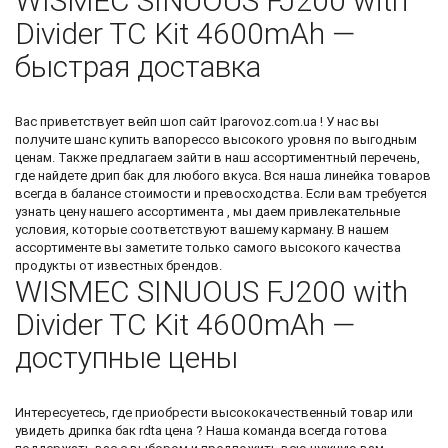
WISMEC SINUOUS FJ200 with
Divider TC Kit 4600mAh —
быстрая доставка
Вас приветствует
вейп шоп сайт
Iparovoz.com.ua ! У нас вы
получите шанс
купить вапорессо
высокого уровня по выгодным
ценам. Также предлагаем зайти в наш ассортиментный перечень,
где найдете
дрип бак
для любого вкуса. Вся наша линейка товаров
всегда в балансе стоимости и превосходства. Если вам требуется
узнать цену нашего ассортимента , мы даем привлекательные
условия, которые соответствуют вашему карману. В нашем
ассортименте вы заметите только самого высокого качества
продукты от известных брендов.
WISMEC SINUOUS FJ200 with
Divider TC Kit 4600mAh —
доступные цены
Интересуетесь, где приобрести высококачественный товар или
увидеть
дрипка бак rdta цена
? Наша команда всегда готова