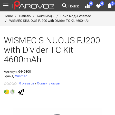
0
0
0
Поиск
Home
Начало
Бокс моды
Бокс моды Wismec
WISMEC SINUOUS FJ200 with Divider TC Kit 4600mAh
WISMEC SINUOUS FJ200
with Divider TC Kit
4600mAh
Артикул:
6449800
Бренд:
Wismec
/
0 отзывов
Оставить отзыв