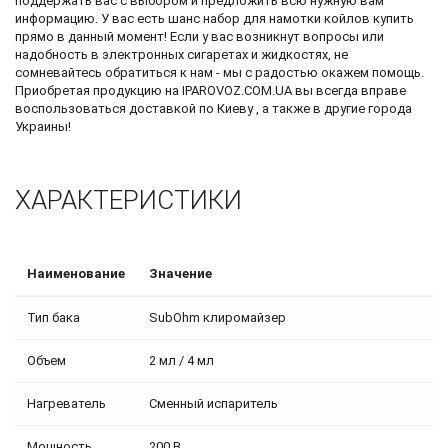
поддержать вас с выбором и предложить всю нужную вам
информацию. У вас есть шанс
набор для намотки койлов купить
прямо в данный момент! Если у вас возникнут вопросы или
надобность в электронных сигаретах и жидкостях, не
сомневайтесь обратиться к нам - мы с радостью окажем помощь.
Приобретая продукцию на IPAROVOZ.COM.UA вы всегда вправе
воспользоваться доставкой по Киеву , а также в другие города
Украины!
ХАРАКТЕРИСТИКИ
Наименование
Значение
Тип бака
SubOhm клиромайзер
Объем
2 мл / 4 мл
Нагреватель
Сменный испаритель
Мощность
200 В