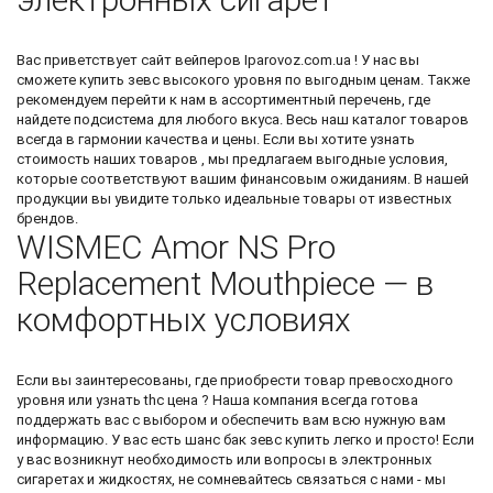
Вас приветствует
сайт вейперов
Iparovoz.com.ua ! У нас вы
сможете
купить зевс
высокого уровня по выгодным ценам. Также
рекомендуем перейти к нам в ассортиментный перечень, где
найдете
подсистема
для любого вкуса. Весь наш каталог товаров
всегда в гармонии качества и цены. Если вы хотите узнать
стоимость наших товаров , мы предлагаем выгодные условия,
которые соответствуют вашим финансовым ожиданиям. В нашей
продукции вы увидите только идеальные товары от известных
брендов.
WISMEC Amor NS Pro
Replacement Mouthpiece — в
комфортных условиях
Если вы заинтересованы, где приобрести товар превосходного
уровня или узнать
thc цена
? Наша компания всегда готова
поддержать вас с выбором и обеспечить вам всю нужную вам
информацию. У вас есть шанс
бак зевс купить
легко и просто! Если
у вас возникнут необходимость или вопросы в электронных
сигаретах и жидкостях, не сомневайтесь связаться с нами - мы