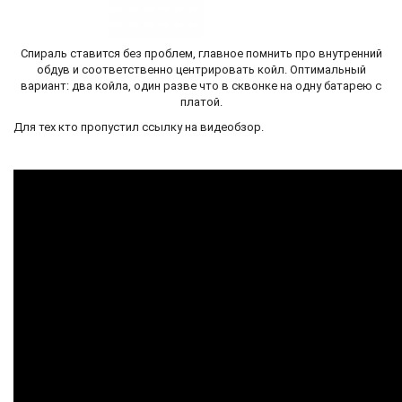
Спираль ставится без проблем, главное помнить про внутренний
обдув и соответственно центрировать койл. Оптимальный
вариант: два койла, один разве что в сквонке на одну батарею с
платой.
Для тех кто пропустил ссылку на видеобзор.