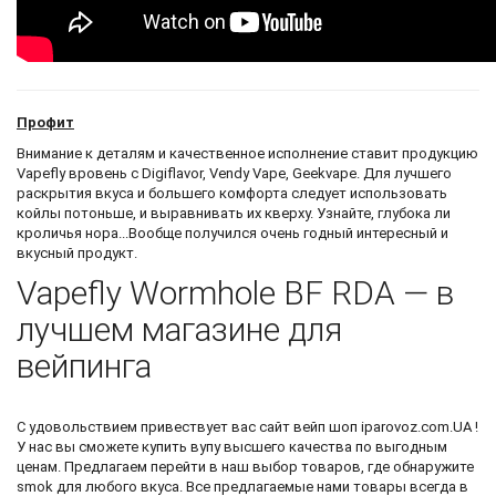
Профит
Внимание к деталям и качественное исполнение ставит продукцию
Vapefly вровень с Digiflavor, Vendy Vape, Geekvape. Для лучшего
раскрытия вкуса и большего комфорта следует использовать
койлы потоньше, и выравнивать их кверху. Узнайте, глубока ли
кроличья нора...Вообще получился очень годный интересный и
вкусный продукт.
Vapefly Wormhole BF RDA — в
лучшем магазине для
вейпинга
С удовольствием привествует вас
сайт вейп шоп
iparovoz.com.UA !
У нас вы сможете
купить вупу
высшего качества по выгодным
ценам. Предлагаем перейти в наш выбор товаров, где обнаружите
smok
для любого вкуса. Все предлагаемые нами товары всегда в