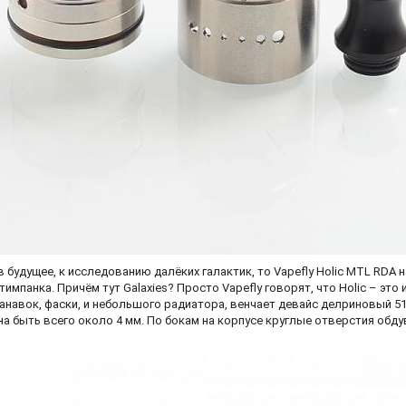
 в будущее, к исследованию далёких галактик, то Vapefly Holic MTL RDA
мпанка. Причём тут Galaxies? Просто Vapefly говорят, что Holic – это и
анавок, фаски, и небольшого радиатора, венчает девайс делриновый 510
на быть всего около 4 мм. По бокам на корпусе круглые отверстия обду