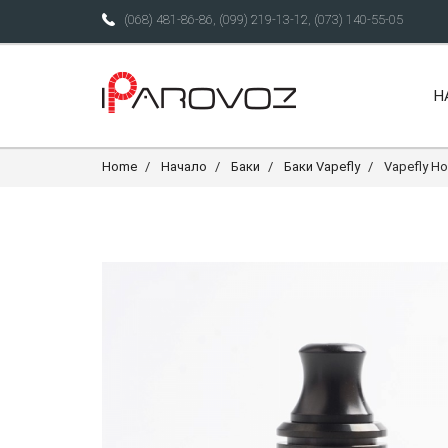
(068) 481-86-86
,
(099) 219-13-12
,
(073) 140-55-05
Н
Home
Начало
Баки
Баки Vapefly
Vapefly H