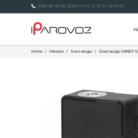
(068) 481-86-86
,
(099) 219-13-12
,
(073) 140-55-05
Н
Home
Начало
Бокс моды
Бокс моды VANDY V