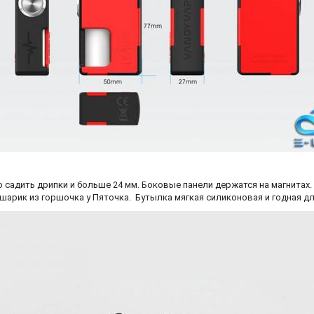
но садить дрипки и больше 24 мм. Боковые панели держатся на магнит
шарик из горшочка у Пяточка. Бутылка мягкая силиконовая и годная дл