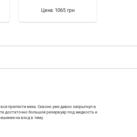
Цена:
1065 грн
Це
 все прелести меха. Сквонк уже давно запрыгнул в
меете достаточно большой резервуар под жидкость и
ешение на вход в тему.