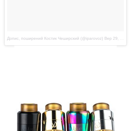
Допис, поширений Костик Чеширский (@iparovoz)
Вер 29, 2017 о 7:41 PDT