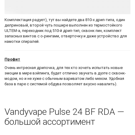
Комплектация радует), тут вы найдете два 810-х дрип-типа, один
делриновый, второй чуть пошире выполнен из термостойкого
ULTEM-а, переходник под 510-й дрип-тип, сквонк пин, комплект
запасных винтов с о-рингами, отверточку и даже устройство для
намотки спиралей.
Профит
Очень интресная дрипочка, для тех кто хочеть испытать новые
эмоции в мире вэйпинга, будет отлично звучать в дуэте с сквонк-
модом, но и не хуже с обычным вариватом либо мехом. Удобная
база в паре с системой обдува позволяет вкусно навалить).
Vandyvape Pulse 24 BF RDA —
большой ассортимент