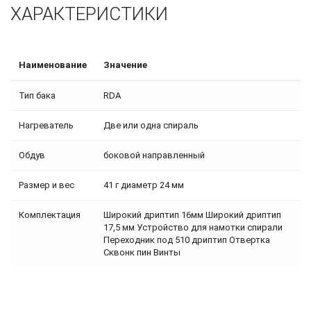
ХАРАКТЕРИСТИКИ
Наименование
Значение
Тип бака
RDA
Нагреватель
Две или одна спираль
Обдув
боковой направленный
Размер и вес
41 г диаметр 24 мм
Комплектация
Широкий дриптип 16мм Широкий дриптип
17,5 мм Устройство для намотки спирали
Переходник под 510 дриптип Отвертка
Сквонк пин Винты