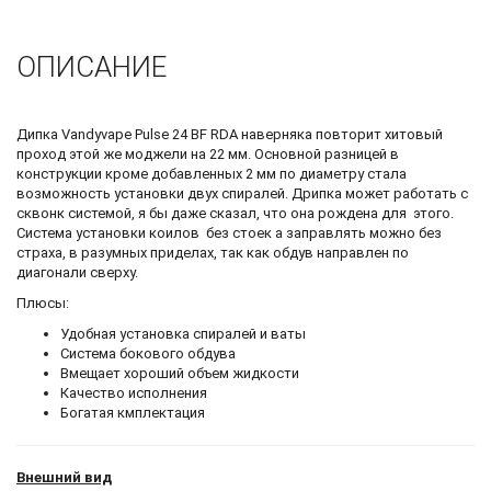
ОПИСАНИЕ
Дипка Vandyvape Pulse 24 BF RDA наверняка повторит хитовый
проход этой же моджели на 22 мм. Основной разницей в
конструкции кроме добавленных 2 мм по диаметру стала
возможность установки двух спиралей. Дрипка может работать с
сквонк системой, я бы даже сказал, что она рождена для этого.
Система установки коилов без стоек а заправлять можно без
страха, в разумных приделах, так как обдув направлен по
диагонали сверху.
Плюсы:
Удобная установка спиралей и ваты
Система бокового обдува
Вмещает хороший объем жидкости
Качество исполнения
Богатая кмплектация
Внешний вид