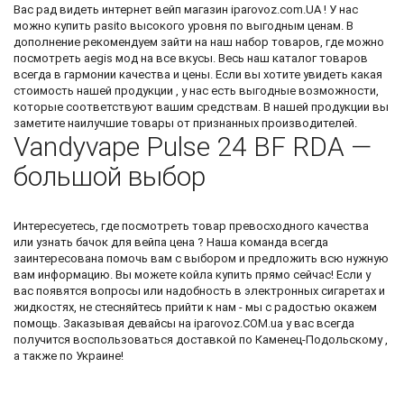
Вас рад видеть
интернет вейп магазин
iparovoz.com.UA ! У нас
можно
купить pasito
высокого уровня по выгодным ценам. В
дополнение рекомендуем зайти на наш набор товаров, где можно
посмотреть
aegis мод
на все вкусы. Весь наш каталог товаров
всегда в гармонии качества и цены. Если вы хотите увидеть какая
стоимость нашей продукции , у нас есть выгодные возможности,
которые соответствуют вашим средствам. В нашей продукции вы
заметите наилучшие товары от признанных производителей.
Vandyvape Pulse 24 BF RDA —
большой выбор
Интересуетесь, где посмотреть товар превосходного качества
или узнать
бачок для вейпа цена
? Наша команда всегда
заинтересована помочь вам с выбором и предложить всю нужную
вам информацию. Вы можете
койла купить
прямо сейчас! Если у
вас появятся вопросы или надобность в электронных сигаретах и
жидкостях, не стесняйтесь прийти к нам - мы с радостью окажем
помощь. Заказывая девайсы на iparovoz.COM.ua у вас всегда
получится воспользоваться доставкой по Каменец-Подольскому ,
а также по Украине!