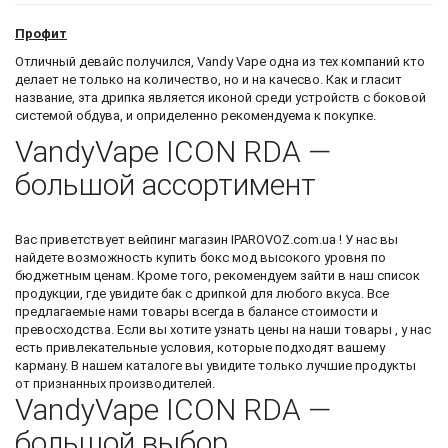
Профит
Отличный девайс получился, Vandy Vape одна из тех компаний кто
делает не только на количество, но и на качесво. Как и гласит
название, эта дрипка является иконой среди устройств с боковой
системой обдува, и оприделенно рекомендуема к покупке.
VandyVape ICON RDA —
большой ассортимент
Вас приветствует
вейпинг магазин
IPAROVOZ.com.ua ! У нас вы
найдете возможность
купить бокс мод
высокого уровня по
бюджетным ценам. Кроме того, рекомендуем зайти в наш список
продукции, где увидите
бак с дрипкой
для любого вкуса. Все
предлагаемые нами товары всегда в балансе стоимости и
превосходства. Если вы хотите узнать цены на наши товары , у нас
есть привлекательные условия, которые подходят вашему
карману. В нашем каталоге вы увидите только лучшие продукты
от признанных производителей.
VandyVape ICON RDA —
большой выбор