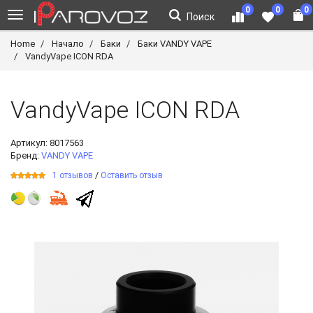
0
0
0
Поиск
Home
Начало
Баки
Баки VANDY VAPE
VandyVape ICON RDA
VandyVape ICON RDA
Артикул:
8017563
Бренд:
VANDY VAPE
/
1 отзывов
Оставить отзыв