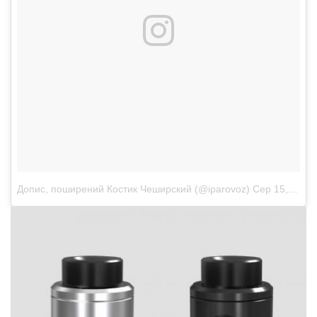
Допис, поширений Костик Чеширский (@iparovoz)
Сер 15, 2017 о 7:57 PDT