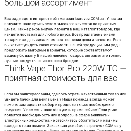
большой ассортимент
Вас рад видеть
интернет вейп магазин
iparovoz.COM.ua ! У нас вы
получите шанс
купить зевс х
высокого качества по приятным
ценам. Также рекомендуем перейти в наш каталог товаров, где
найдете
лоствейп
для любого вкуса. Все предлагаемые нами
товары всегда в идеальном соотношении цены и качества. Если
вы хотите увидеть какая стоимость нашей продукции , мы рады
предложить выгодные варианты, которые соответствуют
вашему бюджету. В нашей линейке товаров вы заметите только
лучшие продукты от известных брендов.
Think Vape Thor Pro 220W TC —
приятная стоимость для вас
Если вы заинтересованы, где посмотреть качественный товар или
увидеть
бачок для вейпа цена
? Наша команда всегда может
помочь вам сделать выбор и предложить все необходимые
сведения. У вас есть шанс
rda купить
прямо сейчас! Если у вас
появятся необходимость или вопросы в сфере вейпинга и
электронных жидкостей, не стесняйтесь обратиться к нам - мы
всегда готовы помочь. Заказывая девайсы на iparovoz.COM.ua у
вас всегда получится выбрать доставку по Ивано-Франковску , а