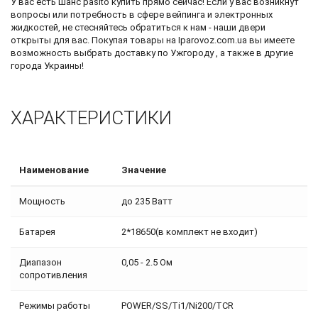
У вас есть шанс
pasito купить
прямо сейчас! Если у вас возникнут
вопросы или потребность в сфере вейпинга и электронных
жидкостей, не стесняйтесь обратиться к нам - наши двери
открыты для вас. Покупая товары на Iparovoz.com.ua вы имеете
возможность выбрать доставку по Ужгороду , а также в другие
города Украины!
ХАРАКТЕРИСТИКИ
Наименование
Значение
Мощность
до 235 Ватт
Батарея
2*18650(в комплект не входит)
Диапазон
0,05 - 2.5 Ом
сопротивления
Режимы работы
POWER/SS/Ti1/Ni200/TCR