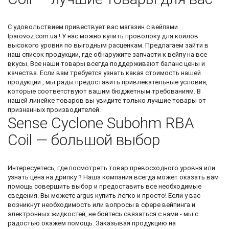
С удовольствием привествует вас
магазин с вейпами
Iparovoz.com.ua ! У нас можно
купить проволоку для койлов
высокого уровня по выгодным расценкам. Предлагаем зайти в
наш список продукции, где обнаружите
запчасти к вейпу
на все
вкусы. Все наши товары всегда поддерживают баланс цены и
качества. Если вам требуется узнать какая стоимость нашей
продукции , мы рады предоставить привлекательные условия,
которые соответствуют вашим бюджетным требованиям. В
нашей линейке товаров вы увидите только лучшие товары от
признанных производителей.
Sense Cyclone Subohm RBA
Coil — большой выбор
Интересуетесь, где посмотреть товар превосходного уровня или
узнать
цена на дрипку
? Наша компания всегда может оказать вам
помощь совершить выбор и предоставить все необходимые
сведения. Вы можете
argus купить
легко и просто! Если у вас
возникнут необходимость или вопросы в сфере вейпинга и
электронных жидкостей, не бойтесь связаться с нами - мы с
радостью окажем помощь. Заказывая продукцию на