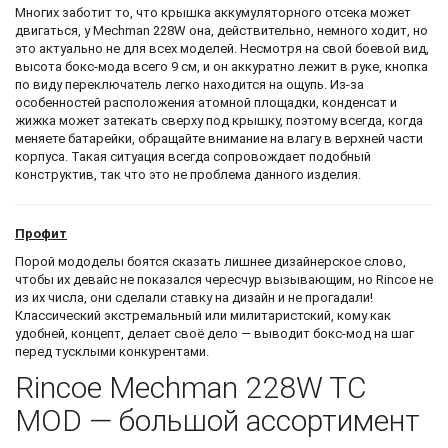
Многих заботит то, что крышка аккумуляторного отсека может
двигаться, у Mechman 228W она, действительно, немного ходит, но
это актуально не для всех моделей. Несмотря на свой боевой вид,
высота бокс-мода всего 9 см, и он аккуратно лежит в руке, кнопка
по виду переключатель легко находится на ощупь. Из-за
особенностей расположения атомной площадки, конденсат и
жижка может затекать сверху под крышку, поэтому всегда, когда
меняете батарейки, обращайте внимание на влагу в верхней части
корпуса. Такая ситуация всегда сопровождает подобный
конструктив, так что это не проблема данного изделия.
Профит
Порой мододелы боятся сказать лишнее дизайнерское слово,
чтобы их девайс не показался чересчур вызывающим, но Rincoe не
из их числа, они сделали ставку на дизайн и не прогадали!
Классический экстремальный или милитаристский, кому как
удобней, концепт, делает своё дело — выводит бокс-мод на шаг
перед тусклыми конкурентами.
Rincoe Mechman 228W TC
MOD — большой ассортимент