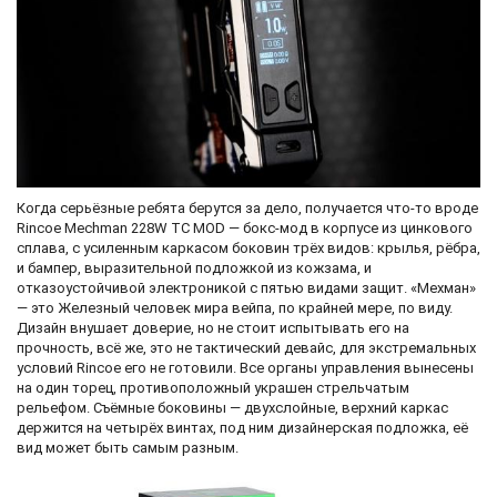
Когда серьёзные ребята берутся за дело, получается что-то вроде
Rincoe Mechman 228W TC MOD — бокс-мод в корпусе из цинкового
сплава, с усиленным каркасом боковин трёх видов: крылья, рёбра,
и бампер, выразительной подложкой из кожзама, и
отказоустойчивой электроникой с пятью видами защит. «Мехман»
— это Железный человек мира вейпа, по крайней мере, по виду.
Дизайн внушает доверие, но не стоит испытывать его на
прочность, всё же, это не тактический девайс, для экстремальных
условий Rincoe его не готовили. Все органы управления вынесены
на один торец, противоположный украшен стрельчатым
рельефом. Съёмные боковины — двухслойные, верхний каркас
держится на четырёх винтах, под ним дизайнерская подложка, её
вид может быть самым разным.