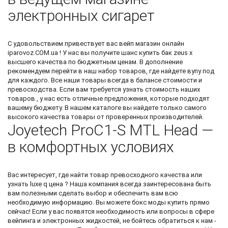
электронных сигарет
С удовольствием привествует вас
вейп магазин онлайн
iparovoz.COM.ua ! У нас вы получите шанс
купить бак zeus x
высшего качества по бюджетным ценам. В дополнение
рекомендуем перейти в наш набор товаров, где найдете
вупу под
для каждого. Все наши товары всегда в балансе стоимости и
превосходства. Если вам требуется узнать стоимость наших
товаров , у нас есть отличные предложения, которые подходят
вашему бюджету. В нашем каталоге вы найдете только самого
высокого качества товары от проверенных производителей.
Joyetech ProC1-S MTL Head —
в комфортных условиях
Вас интересует, где найти товар превосходного качества или
узнать
luxe q цена
? Наша компания всегда заинтересована быть
вам полезными сделать выбор и обеспечить вам всю
необходимую информацию. Вы можете
бокс моды купить
прямо
сейчас! Если у вас появятся необходимость или вопросы в сфере
вейпинга и электронных жидкостей, не бойтесь обратиться к нам -