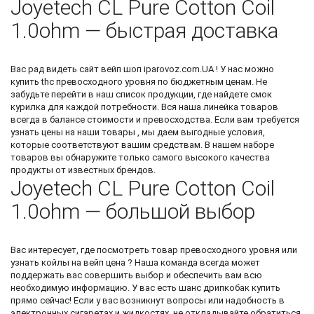
Joyetech CL Pure Cotton Coil
1.0ohm — быстрая доставка
Вас рад видеть
сайт вейп шоп
iparovoz.com.UA ! У нас можно
купить thc
превосходного уровня по бюджетным ценам. Не
забудьте перейти в наш список продукции, где найдете
смок
курилка
для каждой потребности. Вся наша линейка товаров
всегда в балансе стоимости и превосходства. Если вам требуется
узнать цены на наши товары , мы даем выгодные условия,
которые соответствуют вашим средствам. В нашем наборе
товаров вы обнаружите только самого высокого качества
продукты от известных брендов.
Joyetech CL Pure Cotton Coil
1.0ohm — большой выбор
Вас интересует, где посмотреть товар превосходного уровня или
узнать
койлы на вейп цена
? Наша команда всегда может
поддержать вас совершить выбор и обеспечить вам всю
необходимую информацию. У вас есть шанс
дрипкобак купить
прямо сейчас! Если у вас возникнут вопросы или надобность в
электронных сигаретах и жидкостях, не откладывайте обратиться