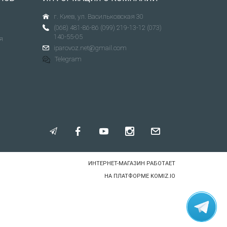
г. Киев, ул. Васильковская 30
(068) 481-86-86
(099) 219-13-12
(073)
140-55-05
я
iparovoz.net@gmail.com
Telegram
ИНТЕРНЕТ-МАГАЗИН РАБОТАЕТ
НА ПЛАТФОРМЕ
KOMIZ.IO