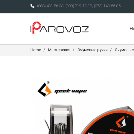
(068) 481-86-86
,
(099) 219-13-12
,
(073) 140-55-05
Н
Home
Мастерская
Очумелые ручки
Очумелые 