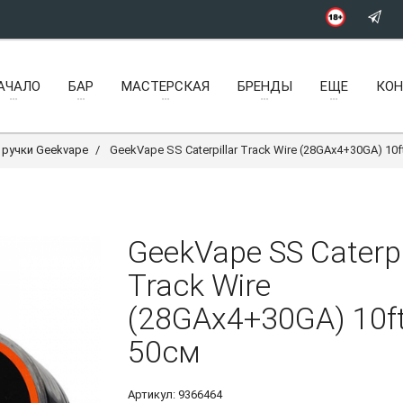
АЧАЛО
БАР
МАСТЕРСКАЯ
БРЕНДЫ
ЕЩЕ
КО
ручки Geekvape
GeekVape SS Caterpillar Track Wire (28GAx4+30GA) 10f
GeekVape SS Caterpi
Track Wire
(28GAx4+30GA) 10f
50см
Артикул:
9366464