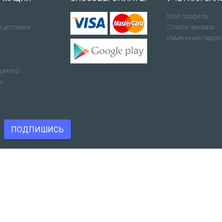
Мой профиль
и доставка
Список заказов
Изменения парол
центер
ы
ПОДПИШИСЬ