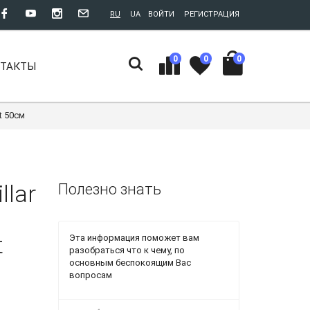
RU
UA
ВОЙТИ
РЕГИСТРАЦИЯ
0
0
0
НТАКТЫ
t 50см
llar
Полезно знать
t
Эта информация поможет вам
разобраться что к чему, по
основным беспокоящим Вас
вопросам