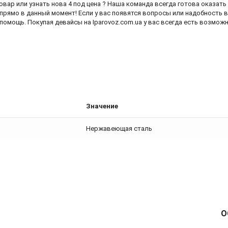
овар или узнать
нова 4 под цена
? Наша команда всегда готова оказат
прямо в данный момент! Если у вас появятся вопросы или надобность в
помощь. Покупая девайсы на Iparovoz.com.ua у вас всегда есть возмож
Значение
Нержавеющая сталь
О