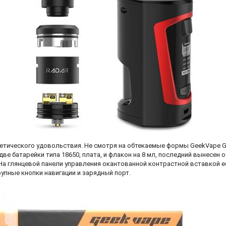
етического удовольствия. Не смотря на обтекаемые формы GeekVape GB
две батарейки типа 18650, плата, и флакон на 8 мл, последний вынесен 
 На глянцевой панели управления окантованной контрастной вставкой 
рупные кнопки навигации и зарядный порт.