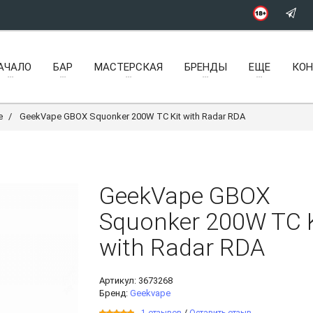
АЧАЛО
БАР
МАСТЕРСКАЯ
БРЕНДЫ
ЕЩЕ
КО
e
GeekVape GBOX Squonker 200W TC Kit with Radar RDA
GeekVape GBOX
Squonker 200W TC K
with Radar RDA
Артикул:
3673268
Бренд:
Geekvape
/
1 отзывов
Оставить отзыв