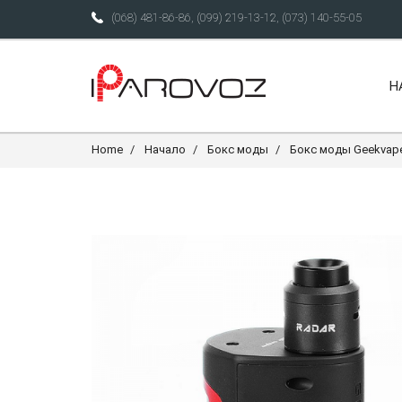
(068) 481-86-86
,
(099) 219-13-12
,
(073) 140-55-05
Н
Home
Начало
Бокс моды
Бокс моды Geekvap