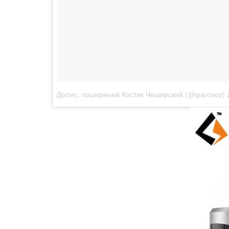
Допис, поширений Костик Чеширский (@iparovoz)
2