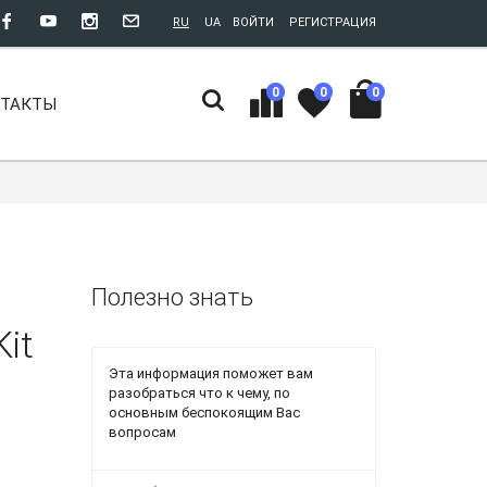
RU
UA
ВОЙТИ
РЕГИСТРАЦИЯ
0
0
0
НТАКТЫ
Полезно знать
it
Эта информация поможет вам
разобраться что к чему, по
основным беспокоящим Вас
вопросам