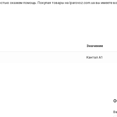
адостью окажем помощь. Покупая товары на Iparovoz.com.ua вы имеете 
Значение
Кантал А1
О
В