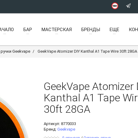
АЧАЛО
БАР
МАСТЕРСКАЯ
БРЕНДЫ
ЕЩЕ
КО
ручки Geekvape
GeekVape Atomizer DIY Kanthal A1 Tape Wire 30ft 28GA
GeekVape Atomizer 
Kanthal A1 Tape Wir
30ft 28GA
Артикул:
8770033
Бренд:
Geekvape
/
0 отзывов
Оставить отзыв