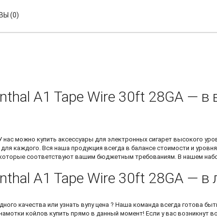
Ы (0)
nthal A1 Tape Wire 30ft 28GA — 
 У нас можно
купить аксессуары для электронных сигарет
высокого уров
для каждого. Вся наша продукция всегда в балансе стоимости и уровня
, которые соответствуют вашим бюджетным требованиям. В нашем наб
nthal A1 Tape Wire 30ft 28GA — 
дного качества или узнать
вупу цена
? Наша команда всегда готова бы
 намотки койлов купить
прямо в данный момент! Если у вас возникнут в