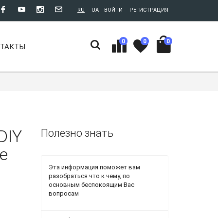
RU
UA
ВОЙТИ
РЕГИСТРАЦИЯ
0
0
0
НТАКТЫ
DIY
Полезно знать
e
Эта информация поможет вам
разобраться что к чему, по
основным беспокоящим Вас
вопросам