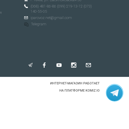
(068) 481-86-86
(099) 219-13-12
(073)
140-55-05
я
iparovoz.net@gmail.com
Telegram
ИНТЕРНЕТ-МАГАЗИН РАБОТАЕТ
НА ПЛАТФОРМЕ
KOMIZ.IO