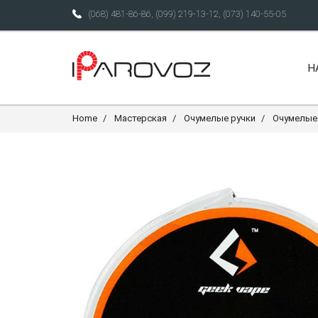
(068) 481-86-86
,
(099) 219-13-12
,
(073) 140-55-05
Н
Home
Мастерская
Очумелые ручки
Очумелые 