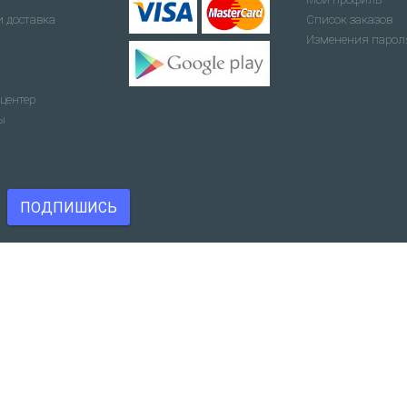
и доставка
Список заказов
Изменения парол
центер
ы
ПОДПИШИСЬ