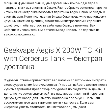
Мощный, функциональный, универсальный бокс-мод в паре с
навалистым и автономным баком. Разнообразие режимов парения
и тонкая их настройка позволит парить на Aegis X любые билды и
атомайзеры. Конечно, главная фишка бокс-мода — по-настоящему
крупный цветной дисплей, с понятным интерфейсом и хорошим
шрифтом, чтобы настроить вейп лупа больше не нужна. Бак
Cerberus и испарители SM заточены под навальное парение на
высоких мощностях.
Geekvape Aegis X 200W TC Kit
with Cerberus Tank — быстрая
доставка
С удовольствием привествует вас
магазин электронных сигарет и
аксессуаров к ним
iparovoz.com.ua ! У нас вы найдете возможность
купить варивольт
превосходного уровня по бюджетным ценам. В
дополнение рекомендуем зайти в наш ассортиментный перечень,
где увидите
набор для намотки койлов
на все вкусы. Весь наш
ассортимент всегда в гармонии цены и качества. Если вам
инересно узнать стоимость наших товаров , мы даем