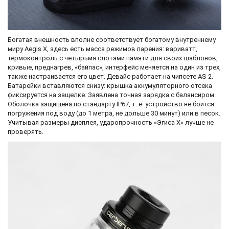
Богатая внешность вполне соответствует богатому внутреннему
миру Aegis X, здесь есть масса режимов парения: вариватт,
термоконтроль с четырьмя слотами памяти для своих шаблонов,
кривые, преднагрев, «байпас», интерфейс меняется на один из трех,
также настраивается его цвет. Девайс работает на чипсете AS 2.
Батарейки вставляются снизу: крышка аккумуляторного отсека
фиксируется на защелке. Заявлена точная зарядка с балансиром.
Оболочка защищена по стандарту IP67, т. е. устройство не боится
погружения под воду (до 1 метра, не дольше 30 минут) или в песок.
Учитывая размеры дисплея, ударопрочность «Эгиса Х» лучше не
проверять.