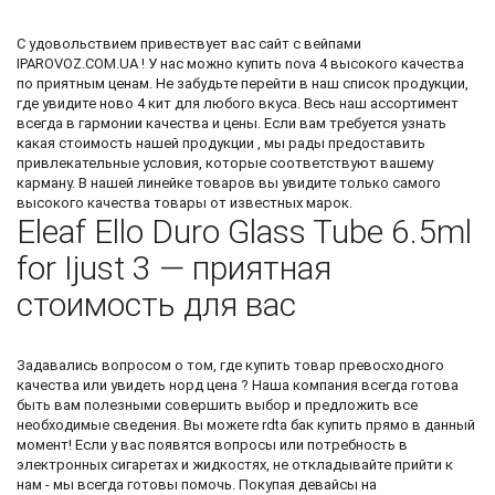
С удовольствием привествует вас
сайт с вейпами
IPAROVOZ.COM.UA ! У нас можно
купить nova 4
высокого качества
по приятным ценам. Не забудьте перейти в наш список продукции,
где увидите
ново 4 кит
для любого вкуса. Весь наш ассортимент
всегда в гармонии качества и цены. Если вам требуется узнать
какая стоимость нашей продукции , мы рады предоставить
привлекательные условия, которые соответствуют вашему
карману. В нашей линейке товаров вы увидите только самого
высокого качества товары от известных марок.
Eleaf Ello Duro Glass Tube 6.5ml
for Ijust 3 — приятная
стоимость для вас
Задавались вопросом о том, где купить товар превосходного
качества или увидеть
норд цена
? Наша компания всегда готова
быть вам полезными совершить выбор и предложить все
необходимые сведения. Вы можете
rdta бак купить
прямо в данный
момент! Если у вас появятся вопросы или потребность в
электронных сигаретах и жидкостях, не откладывайте прийти к
нам - мы всегда готовы помочь. Покупая девайсы на