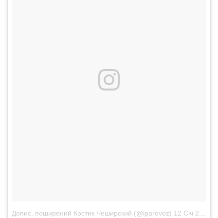
Допис, поширений Костик Чеширский (@iparovoz)
12 Січ 2018 р. о 7:27 PST