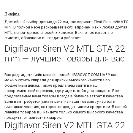
Профит
Достойный выбор для мода 22 мм, как вариант: Eleaf Pico, eVic VTC
Mini. В полной мере раскрывает вкус, впрочем, как и любая другая
MTL, неприторных, спокойных жижек. Бак не протекает, не
свистит, образцово выглядит и работает.
Digiflavor Siren V2 MTL GTA 22
mm — лучшие товары для вас
Вас рад видеть
вейп магазин онлайн
IPAROVOZ.COM.UA ! У нас
можно
купить спирали для дрипки
высокого качества по
бюджетным ценам. Также предлагаем зайти в наш
ассортиментный перечень, где увидите
койл
для каждого. Все
предлагаемые нами товары всегда в балансе затрат и качества.
Если вам требуется узнать цены на наши товары , у нас есть
выгодные условия, которые подходят вашим средствам. В нашей
линейке товаров вы найдете только самого высокого качества
продукты от известных марок.
Digiflavor Siren V2 MTL GTA 22