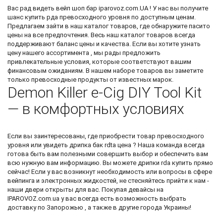
Вас рад видеть
вейп шоп бар
iparovoz.com.UA ! У нас вы получите
шанс
купить рда
превосходного уровня по доступным ценам.
Предлагаем зайти в наш каталог товаров, где обнаружите
пасито
цены
на все предпочтения. Весь наш каталог товаров всегда
поддерживают баланс цены и качества. Если вы хотите узнать
цену нашего ассортимента , мы рады предложить
привлекательные условия, которые соответствуют вашим
финансовым ожиданиям. В нашем наборе товаров вы заметите
только превосходные продукты от известных марок.
Demon Killer e-Cig DIY Tool Kit
— в комфортных условиях
Если вы заинтересованы, где приобрести товар превосходного
уровня или увидеть
дрипка бак rdta цена
? Наша команда всегда
готова быть вам полезными совершить выбор и обеспечить вам
всю нужную вам информацию. Вы можете
дрипки rda купить
прямо
сейчас! Если у вас возникнут необходимость или вопросы в сфере
вейпинга и электронных жидкостей, не стесняйтесь прийти к нам -
наши двери открыты для вас. Покупая девайсы на
IPAROVOZ.com.ua у вас всегда есть возможность выбрать
доставку по Запорожью , а также в другие города Украины!